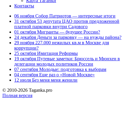
Карта Таганки
Контакты
06 ноября
Собор Патриотов — интересные итоги
31 октября
53 депутата ЦАО против предложенной
платной парковки внутри Садового
01 октября
Мигранты — будущее России?
24 декабря
Деньги за парковку — на нужды района?
29 ноября
227.000 нежилых кв.м в Москве для
коррупции?
25 октября
Имитация Реформы
19 октября
Путевые заметки: Брюссель и Мюнхен в
делегации молодых политиков России
07 сентября
Молодые: подготовка к выборам
04 сентября
Еще раз о «Новой Москве»
12 июля
Без меня меня женили
© 2010-2026 Taganka.pro
Полная версия