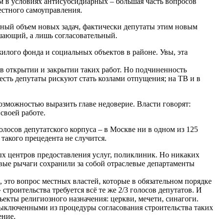
м в условиях антисубсидиарных – большая часть вопросов
естного самоуправления.
рный объем новых задач, фактически депутаты этим новым
шающий, а лишь согласовательный.
илого фонда и социальных объектов в районе. Увы, эта
 в открытии и закрытии таких работ. Но подчиненность
есть депутаты рискуют стать козлами отпущения; на ТВ и в
озможностью выразить главе недоверие. Власти говорят:
 своей работе.
олосов депутатского корпуса – в Москве ни в одном из 125
 такого прецедента не случится.
х центров предоставления услуг, поликлиник. Но никаких
овые рычаги сохранили за собой отраслевые департаменты
 это вопрос местных властей, которые в обязательном порядке
троительства требуется всё те же 2/3 голосов депутатов. И
екты религиозного назначения: церкви, мечети, синагоги.
 выключенными из процедуры согласования строительства таких
ение.