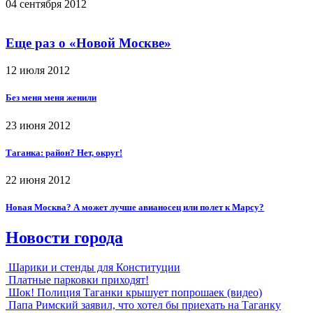
04 сентября 2012
Еще раз о «Новой Москве»
12 июля 2012
Без меня меня женили
23 июня 2012
Таганка: район? Нет, округ!
22 июня 2012
Новая Москва? А может лучше авианосец или полет к Марсу?
Новости города
Шарики и стенды для Конституции
Платные парковки приходят!
Шок! Полиция Таганки крышует попрошаек (видео)
Папа Римский заявил, что хотел бы приехать на Таганку