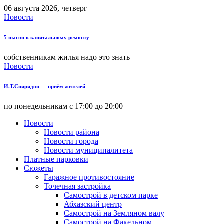
06 августа 2026, четверг
Новости
5 шагов к капитальному ремонту
собственникам жилья надо это знать
Новости
И.Т.Свиридов — приём жителей
по понедельникам с 17:00 до 20:00
Новости
Новости района
Новости города
Новости муниципалитета
Платные парковки
Сюжеты
Гаражное противостояние
Точечная застройка
Самострой в детском парке
Абхазский центр
Самострой на Земляном валу
Самострой на Факельном