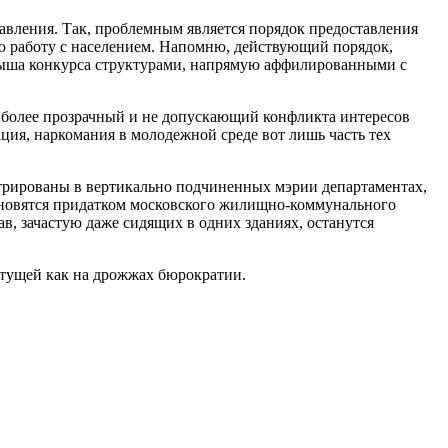
вления. Так, проблемным является порядок предоставления
ю работу с населением. Напомню, действующий порядок,
ыша конкурса структурами, напрямую аффилированными с
, более прозрачный и не допускающий конфликта интересов
ия, наркомания в молодежной среде вот лишь часть тех
трированы в вертикально подчиненных мэрии департаментах,
тановятся придатком московского жилищно-коммунального
в, зачастую даже сидящих в одних зданиях, останутся
стущей как на дрожжах бюрократии.