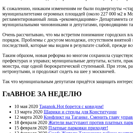
К сожалению, никаким изменениям не были подвергнуты «стар
муниципалитетами огромных площадей (около 227 000 м2 в Мо
регламентированный лишь «рекомендациями» Департамента се
муниципальными чиновниками и депутатами, проводящими таки
Очень рассчитываю, что мы встретим понимание городских вла
порядок. Проблемы с досугом молодежи, отсутствием внятной 
последствий, которые мы видим в результате слабой, прежде в
Таким образом, новая реформа во многом сохранила существу
префектурах и управах; муниципальные депутаты, кстати, пр
монстра, еще одной бюрократической ступенькой. При этом, р
нетронутыми, и продолжат сидеть на шее у москвичей.
Так что муниципальным депутатам придётся защищать интерес
ГлАВНОЕ ЗА НЕДЕЛЮ
10 мая 2020
Taganok.Hot борется с ковидом!
13 марта 2020
Шарики и стенды для Конституции
12 марта 2020
Конфликт на Таганке. Сменить главу упра
18 февраля 2020
Жители выступают против платных парк
15 февраля 2020
Платные парковки приходят!