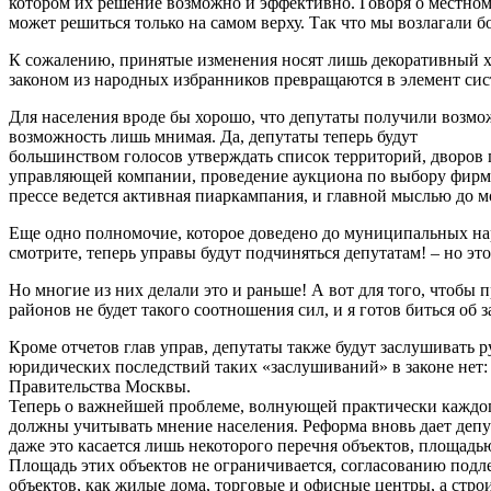
котором их решение возможно и эффективно. Говоря о местном
может решиться только на самом верху. Так что мы возлагал
К сожалению, принятые изменения носят лишь декоративный ха
законом из народных избранников превращаются в элемент си
Для населения вроде бы хорошо, что депутаты получили возмож
возможность лишь мнимая. Да, депутаты теперь будут
большинством голосов утверждать список территорий, дворов п
управляющей компании, проведение аукциона по выбору фирм, п
прессе ведется активная пиаркампания, и главной мыслью до м
Еще одно полномочие, которое доведено до муниципальных нар
смотрите, теперь управы будут подчиняться депутатам! – но это 
Но многие из них делали это и раньше! А вот для того, чтобы 
районов не будет такого соотношения сил, и я готов биться об з
Кроме отчетов глав управ, депутаты также будут заслушивать
юридических последствий таких «заслушиваний» в законе нет:
Правительства Москвы.
Теперь о важнейшей проблеме, волнующей практически каждого
должны учитывать мнение населения. Реформа вновь дает депута
даже это касается лишь некоторого перечня объектов, площадь
Площадь этих объектов не ограничивается, согласованию подле
объектов, как жилые дома, торговые и офисные центры, а стро