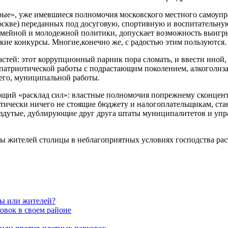
ые», уже имевшиеся полномочия московского местного самоупра
скве) переданных под досуговую, спортивную и воспитательну
мейной и молодежной политики, допускает возможность выигр
е конкурсы. Многие,конечно же, с радостью этим пользуются.
стей: этот коррупционный парник пора сломать, и ввести иной
патриотической работы с подрастающим поколением, алкоголизац
сего, муниципальной работы.
ющий «расклад сил»: властные полномочия попрежнему сконцен
актически ничего не стоящие бюджету и налогоплательщикам, с
аздутые, дублирующие друг друга штаты муниципалитетов и упра
ы жителей столицы в неблагоприятных условиях господства ра
вы или жителей?
овок в своем районе