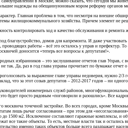
 самоуправлении в Москве, можно сказать, что сегодня мы живе
и большие надежды на обещаннуюновым мэром реформу органов м
рактер. Главная проблема в том, что несмотря на внешне обши
стемы жилищнокоммунального хозяйства. Причем элемент не ре
ность контролировать ход и качество обслуживания и ремонта ж
од благоустройство, домов для капремонта. И даже участвовать
роводящих работы – всё это осталось у управ и префектур. То 
осквичей доносится «теперь все вопросы к депутатам!».
одных избранников – это заслушивание отчетов глав Управ, с в
не так. Да, раз в год глава управы прочитает по бумажке отчет о
проголосовать за выражение главе управы недоверия, нужно 2/3 г
аклад, что за этот созыв депутатов – 2012-2017 годов – ни одного
 руководителей инженерных служб районов, многофункциональны
 это будет просто рядовым «поговорили и разошлись». Все кадр
 москвича точечной застройке. Во всех городах, кроме Москвы,
там лишь рычаг согласования – при этом для «несогласования» с
ю до 1500 м2. Исключение составляют гаражные комплексы, и объ
жат все такие объекты. То есть, местные власти так и остались
ительство именно таких объектов больше всего раздражает насел