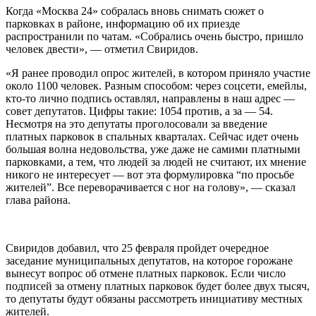
Когда «Москва 24» собралась вновь снимать сюжет о
парковках в районе, информацию об их приезде
распространили по чатам. «Собрались очень быстро, пришло
человек двести», — отметил Свиридов.
«Я ранее проводил опрос жителей, в котором приняло участие
около 1100 человек. Разным способом: через соцсети, емейлы,
кто-то лично подпись оставлял, направлены в наш адрес —
совет депутатов. Цифры такие: 1054 против, а за — 54.
Несмотря на это депутаты проголосовали за введение
платных парковок в спальных кварталах. Сейчас идет очень
большая волна недовольства, уже даже не самими платными
парковками, а тем, что людей за людей не считают, их мнение
никого не интересует — вот эта формулировка “по просьбе
жителей”. Все переворачивается с ног на голову», — сказал
глава района.
Свиридов добавил, что 25 февраля пройдет очередное
заседание муниципальных депутатов, на которое горожане
вынесут вопрос об отмене платных парковок. Если число
подписей за отмену платных парковок будет более двух тысяч,
то депутаты будут обязаны рассмотреть инициативу местных
жителей.