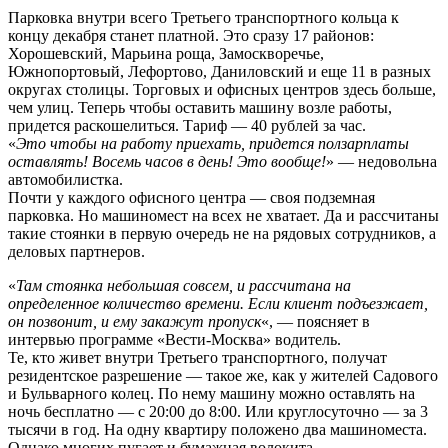
Парковка внутри всего Третьего транспортного кольца к
концу декабря станет платной. Это сразу 17 районов:
Хорошевский, Марьина роща, Замоскворечье,
Южнопортовый, Лефортово, Даниловский и еще 11 в разных
округах столицы. Торговых и офисных центров здесь больше,
чем улиц. Теперь чтобы оставить машину возле работы,
придется раскошелиться. Тариф — 40 рублей за час.
«
Это чтобы на работу приехать, придется ползарплаты
оставлять! Восемь часов в день! Это вообще!
» — недовольна
автомобилистка.
Почти у каждого офисного центра — своя подземная
парковка. Но машиномест на всех не хватает. Да и рассчитаны
такие стоянки в первую очередь не на рядовых сотрудников, а
деловых партнеров.
«
Там стоянка небольшая совсем, и рассчитана на
определенное количество времени. Если клиент подъезжает,
он позвонит, и ему закажут пропуск
«, — поясняет в
интервью программе «Вести-Москва» водитель.
Те, кто живет внутри Третьего транспортного, получат
резидентское разрешение — такое же, как у жителей Садового
и Бульварного колец. По нему машину можно оставлять на
ночь бесплатно — с 20:00 до 8:00. Или круглосуточно — за 3
тысячи в год. На одну квартиру положено два машиноместа.
Однако многих пугает и бумажная волокита.