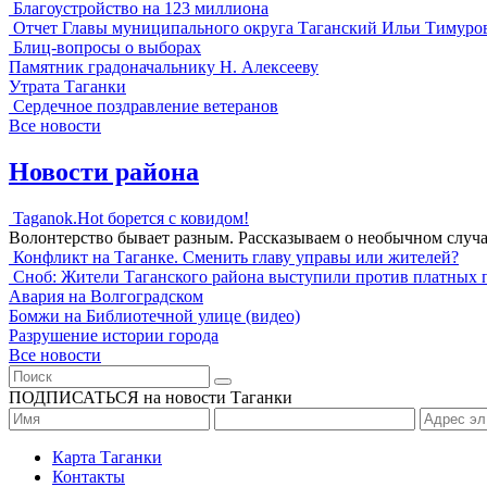
Благоустройство на 123 миллиона
Отчет Главы муниципального округа Таганский Ильи Тимуро
Блиц-вопросы о выборах
Памятник градоначальнику Н. Алексееву
Утрата Таганки
Сердечное поздравление ветеранов
Все новости
Новости района
Taganok.Hot борется с ковидом!
Волонтерство бывает разным. Рассказываем о необычном случ
Конфликт на Таганке. Сменить главу управы или жителей?
Сноб: Жители Таганского района выступили против платных 
Авария на Волгоградском
Бомжи на Библиотечной улице (видео)
Разрушение истории города
Все новости
ПОДПИСАТЬСЯ на новости Таганки
Карта Таганки
Контакты