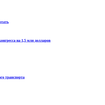
отать
онгресса на 1,5 млн долларов
го транспорта