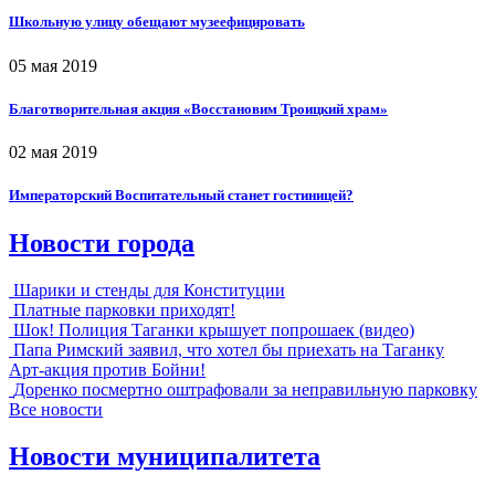
Школьную улицу обещают музеефицировать
05 мая 2019
Благотворительная акция «Восстановим Троицкий храм»
02 мая 2019
Императорский Воспитательный станет гостиницей?
Новости города
Шарики и стенды для Конституции
Платные парковки приходят!
Шок! Полиция Таганки крышует попрошаек (видео)
Папа Римский заявил, что хотел бы приехать на Таганку
Арт-акция против Бойни!
Доренко посмертно оштрафовали за неправильную парковку
Все новости
Новости муниципалитета