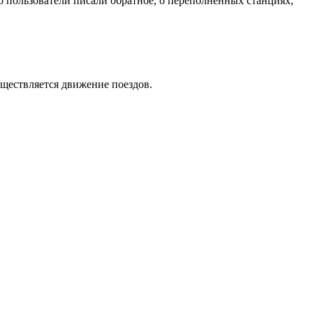
о пользователи писали обратное, о переполненных станциях,
ществляется движение поездов.