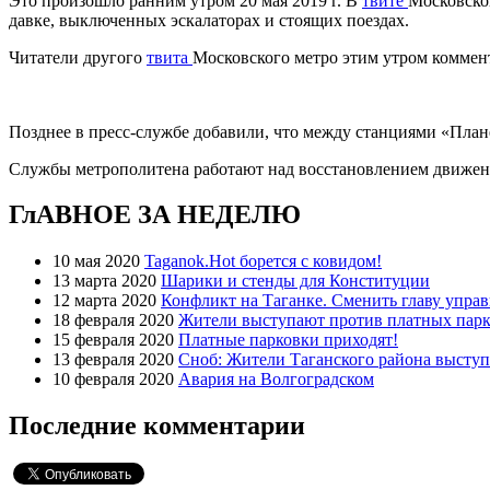
Это произошло ранним утром 20 мая 2019 г. В
твите
Московског
давке, выключенных эскалаторах и стоящих поездах.
Читатели другого
твита
Московского метро этим утром коммен
Позднее в пресс-службе добавили, что между станциями «Пла
Службы метрополитена работают над восстановлением движен
ГлАВНОЕ ЗА НЕДЕЛЮ
10 мая 2020
Taganok.Hot борется с ковидом!
13 марта 2020
Шарики и стенды для Конституции
12 марта 2020
Конфликт на Таганке. Сменить главу упра
18 февраля 2020
Жители выступают против платных парк
15 февраля 2020
Платные парковки приходят!
13 февраля 2020
Сноб: Жители Таганского района высту
10 февраля 2020
Авария на Волгоградском
Последние комментарии