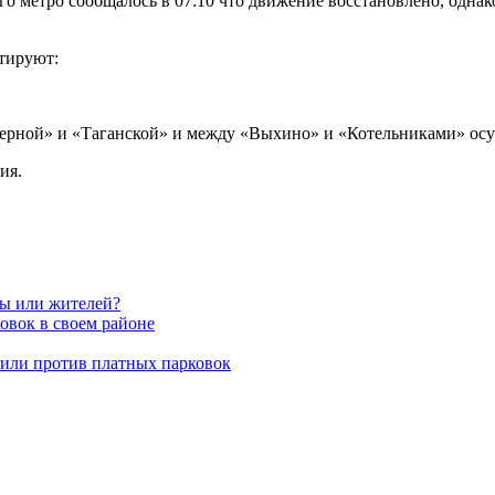
о метро сообщалось в 07:10 что движение восстановлено, однак
тируют:
нерной» и «Таганской» и между «Выхино» и «Котельниками» осу
ия.
вы или жителей?
овок в своем районе
пили против платных парковок