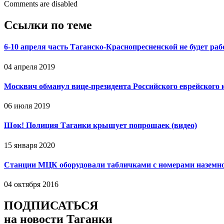
Comments are disabled
Ссылки по теме
6-10 апреля часть Таганско-Краснопресненской не будет раб
04 апреля 2019
Москвич обманул вице-президента Российского еврейского к
06 июля 2019
Шок! Полиция Таганки крышует попрошаек (видео)
15 января 2020
Станции МЦК оборудовали табличками с номерами наземно
04 октября 2016
ПОДПИСАТЬСЯ
на новости Таганки