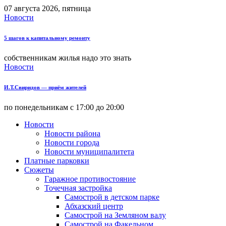
07 августа 2026, пятница
Новости
5 шагов к капитальному ремонту
собственникам жилья надо это знать
Новости
И.Т.Свиридов — приём жителей
по понедельникам с 17:00 до 20:00
Новости
Новости района
Новости города
Новости муниципалитета
Платные парковки
Сюжеты
Гаражное противостояние
Точечная застройка
Самострой в детском парке
Абхазский центр
Самострой на Земляном валу
Самострой на Факельном