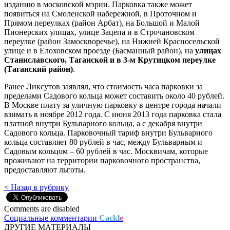
изданию в московской мэрии. Парковка также может
появиться на Смоленской набережной, в Проточном и
Прямом переулках (район Арбат), на Большой и Малой
Пионерских улицах, улице Зацепа и в Строчановском
переулке (район Замоскворечье), на Нижней Красносельской
улице и в Елоховском проезде (Басманный район), на
улицах
Станиславского, Таганской и в 3-м Крутицком переулке
(Таганский район)
.
Ранее Ликсутов заявлял, что стоимость часа парковки за
пределами Садового кольца может составить около 40 рублей.
В Москве плату за уличную парковку в центре города начали
взимать в ноябре 2012 года. С июня 2013 года парковка стала
платной внутри Бульварного кольца, а с декабря внутри
Садового кольца. Парковочный тариф внутри Бульварного
кольца составляет 80 рублей в час, между Бульварным и
Садовым кольцом – 60 рублей в час. Москвичам, которые
проживают на территории парковочного пространства,
предоставляют льготы.
< Назад в рубрику
Comments are disabled
Социальные комментарии
Cackl
e
ДРУГИЕ МАТЕРИАЛЫ