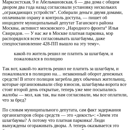
Марксистская, 9 и Абельмановская, 6 — два дома с общим
двором два года назад согласовали установку нескольких
„ограждающих устройств“. Собирали деньги двумя домами,
оплачивали охрану и контроль доступа, — пишет об
инциденте муниципальный депутат Таганского района
Москвы, активист московского „Народного фронта“ Илья
Свиридов. — У нас же в Москве платная парковка, мэр
распорядился всем согласовывать шлагбаумы, даже
спецпостановление 428-ПП вышло на эту тему».
какой-то житель решил не платить за шлагбаум, и
пожаловался в полицию
Так вот, какой-то житель решил не платить за шлагбаум, и
пожаловался в полицию на… незаконный оборот денежных
средств! В итоге полиция загребла двух обычных жительниц,
которые организовывали сбор взносов, шлагбаумы-ворота все
стоят второй день открытые, теперь уже мне посыпались
жалобы — мол, как так, вы нам согласовали, мы все оплатили,
что за бред?
По словам муниципального депутата, сам факт задержания
организаторов сбора средств — это «дикость»: «Зачем эти
шлагбаумы? А потому что платная парковка! Люди
вынуждены огораживать дворы. А теперь оказывается это