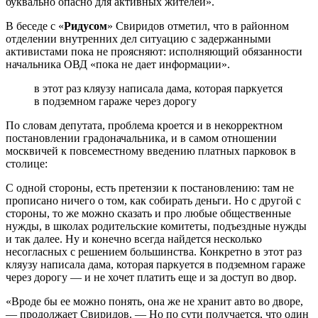
буквально опасно для активных жителей».
В беседе с «
Ридусом
» Свиридов отметил, что в районном
отделении внутренних дел ситуацию с задержанными
активистами пока не проясняют: исполняющий обязанности
начальника ОВД «пока не дает информации».
в этот раз кляузу написала дама, которая паркуется
в подземном гараже через дорогу
По словам депутата, проблема кроется и в некорректном
постановлении градоначальника, и в самом отношении
москвичей к повсеместному введению платных парковок в
столице:
С одной стороны, есть претензии к постановлению: там не
прописано ничего о том, как собирать деньги. Но с другой с
стороны, то же можно сказать и про любые общественные
нужды, в школах родительские комитеты, подъездные нужды
и так далее. Ну и конечно всегда найдется несколько
несогласных с решением большинства. Конкретно в этот раз
кляузу написала дама, которая паркуется в подземном гараже
через дорогу — и не хочет платить еще и за доступ во двор.
«Вроде бы ее можно понять, она же не хранит авто во дворе,
— продолжает Свиридов. — Но по сути получается, что один