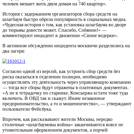
человек мешает жить двум домам на 740 квартир».
История с задержанием организаторов сбора средств на
шлагбаум быстро обрела популярность в социальных медиа.
«Чудесная история о том, как установка шлагбаума во дворе
до тюрьмы довести может. Спасибо, Собянин!» —
комментируют инцидент в движении «Синие ведерки».
В активном обсуждении инцидента москвичи разделились на
два лагеря:
Согласно одной из версий, как устроить сбор средств без
риска оказаться в отделении полиции, необходимо
осуществлять эту деятельность через управляющую компанию
— тогда все сборы будут отражены в платежных документах.
«А не в тетрадочку по старинке. Консьержа кстати тоже туда
включить. В ОВД так и скажут. Иначе незаконное
предпринимательство, а то и мошенничество», — утверждают
пользователи Фейсбука.
Впрочем, как рассказывают жители Москвы, нередко
столичные «шлагбаумовы войны» заканчиваются вовсе не
утомительным оформлением документов, а порчей