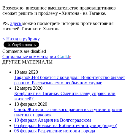
Возможно, внезапное вмешательство правозащитников
сможет решить и проблему «Хилтона» на Таганке.
PS.
Здесь
можно посмотреть историю противостояния
жителей Таганки и Хилтона.
< Назад в рубрику
Comments are disabled
Социальные комментарии
Cackl
e
ДРУГИЕ МАТЕРИАЛЫ
10 мая 2020
Taganok.Hot борется с ковидом!
Волонтерство бывает
разным. Рассказываем о необычном случае
12 марта 2020
Конфликт на Таганке. Сменить главу управы или
жителей?
13 февраля 2020
Сноб: Жители Таганского района выступили против
платных парковок
10 февраля
Авария на Волгоградском
05 февраля
Бомжи на Библиотечной улице (видео)
05 февраля
Разрушение истории города