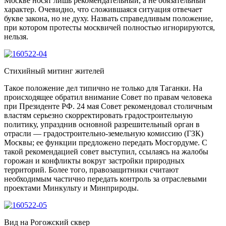
Москве носят лишь рекомендательный, а не обязательный
характер. Очевидно, что сложившаяся ситуация отвечает
букве закона, но не духу. Назвать справедливым положение,
при котором протесты москвичей полностью игнорируются,
нельзя.
Стихийный митинг жителей
Такое положение дел типично не только для Таганки. На
происходящее обратил внимание Совет по правам человека
при Президенте РФ. 24 мая Совет рекомендовал столичным
властям серьезно скорректировать градостроительную
политику, упразднив основной разрешительный орган в
отрасли — градостроительно-земельную комиссию (ГЗК)
Москвы; ее функции предложено передать Мосгордуме. С
такой рекомендацией совет выступил, ссылаясь на жалобы
горожан и конфликты вокруг застройки природных
территорий. Более того, правозащитники считают
необходимым частично передать контроль за отраслевыми
проектами Минкульту и Минприроды.
Вид на Рогожский сквер