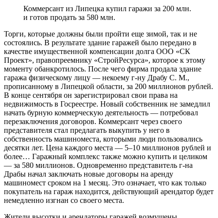
Коммерсант из Липецка купил гаражи за 200 млн.
и готов продать за 580 млн.
Торги, которые должны были пройти еще зимой, так и не
состоялись. В результате здание гаражей было передано в
качестве имущественной компенсации долга ООО «СК
Проект», правопреемнику «СтройРесурса», которое к этому
моменту обанкротилось. После чего фирма продала здание
гаража физическому лицу — некоему г-ну Драбу C. М.,
прописанному в Липецкой области, за 200 миллионов рублей.
В конце сентября он зарегистрировал свои права на
недвижимость в Госреестре. Новый собственник не замедлил
начать бурную коммерческую деятельность — потребовал
перезаключения договоров. Коммерсант через своего
представителя стал предлагать выкупить у него в
собственность машиноместа, которыми люди пользовались
десятки лет. Цена каждого места — 5–10 миллионов рублей и
более… Гаражный комплекс также можно купить и целиком
— за 580 миллионов. Одновременно представитель г-на
Драбы начал заключать новые договоры на аренду
машиномест сроком на 1 месяц. Это означает, что как только
покупатель на гараж находится, действующий арендатор будет
немедленно изгнан со своего места.
Жители высотки и арендаторы гаражей возмущены