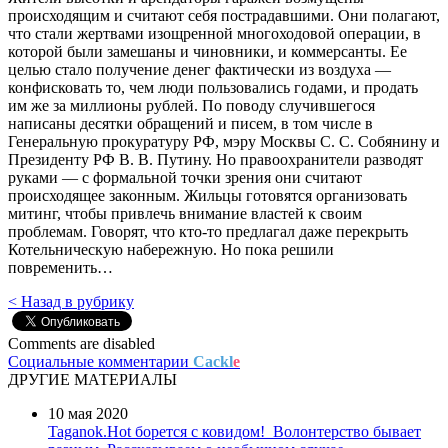
происходящим и считают себя пострадавшими. Они полагают,
что стали жертвами изощренной многоходовой операции, в
которой были замешаны и чиновники, и коммерсанты. Ее
целью стало получение денег фактически из воздуха —
конфисковать то, чем люди пользовались годами, и продать
им же за миллионы рублей. По поводу случившегося
написаны десятки обращений и писем, в том числе в
Генеральную прокуратуру РФ, мэру Москвы С. С. Собянину и
Президенту РФ В. В. Путину. Но правоохранители разводят
руками — с формальной точки зрения они считают
происходящее законным. Жильцы готовятся организовать
митинг, чтобы привлечь внимание властей к своим
проблемам. Говорят, что кто-то предлагал даже перекрыть
Котельническую набережную. Но пока решили
повременить…
< Назад в рубрику
Comments are disabled
Социальные комментарии
Cackl
e
ДРУГИЕ МАТЕРИАЛЫ
10 мая 2020
Taganok.Hot борется с ковидом!
Волонтерство бывает