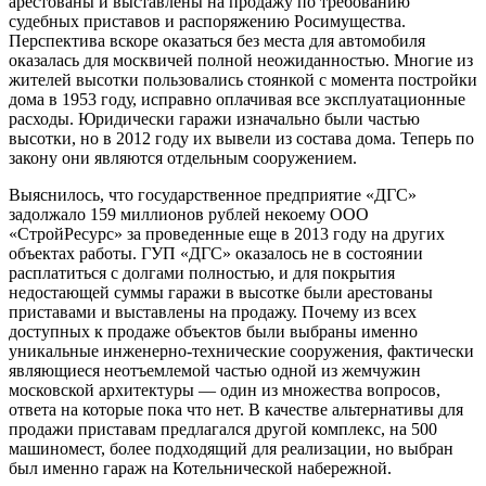
арестованы и выставлены на продажу по требованию
судебных приставов и распоряжению Росимущества.
Перспектива вскоре оказаться без места для автомобиля
оказалась для москвичей полной неожиданностью. Многие из
жителей высотки пользовались стоянкой с момента постройки
дома в 1953 году, исправно оплачивая все эксплуатационные
расходы. Юридически гаражи изначально были частью
высотки, но в 2012 году их вывели из состава дома. Теперь по
закону они являются отдельным сооружением.
Выяснилось, что государственное предприятие «ДГС»
задолжало 159 миллионов рублей некоему ООО
«СтройРесурс» за проведенные еще в 2013 году на других
объектах работы. ГУП «ДГС» оказалось не в состоянии
расплатиться с долгами полностью, и для покрытия
недостающей суммы гаражи в высотке были арестованы
приставами и выставлены на продажу. Почему из всех
доступных к продаже объектов были выбраны именно
уникальные инженерно-технические сооружения, фактически
являющиеся неотъемлемой частью одной из жемчужин
московской архитектуры — один из множества вопросов,
ответа на которые пока что нет. В качестве альтернативы для
продажи приставам предлагался другой комплекс, на 500
машиномест, более подходящий для реализации, но выбран
был именно гараж на Котельнической набережной.