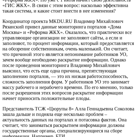
«ГИС ЖКХ». В связи с этим вопрос: насколько эффективна
такая система, и какие стоит внести в нее изменения?
Координатор проекта MKDU.RU Владимир Михайлович
Рязанский привел данные мониторинга порталов «Дома
Москвы» и «Реформа ЖКХ». Оказалось, что практически все
управляющие организации не заполняют сайты, а если и
заполняют, то процент информации, который предоставляется
на обозрение собственникам, очень маленький. Он считает,
что причиной этого является непонимание работников УО,
зачем вообще необходимо раскрытие информации. Однако
после проведения мониторинга Владимир Михайлович
выяснил, что есть еще одна причина, препятствующая
заполнению порталов, — это их низкая работоспособность,
сложность заполнения форм. У работников УО это занимает
массу рабочего и нерабочего времени. По его мнению, только
после разрешения этих вопросов раскрытие информации
начнет приносить положительные плоды.
Представитель ТСЖ «Цюрупы 8» Алла Геннадьевна Соколова
зашла дальше и подняла еще несколько проблем –
актуальность данных на порталах и потасовка фактов. Она
считает, что заниматься раскрытием информации должны
государственные органы, специализирующиеся на сборе
информации. Например, БТИ.