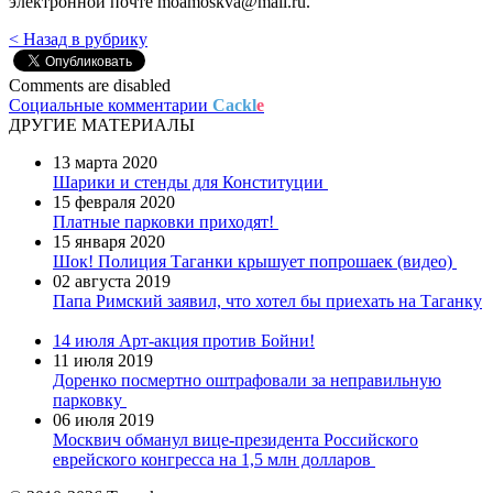
электронной почте moamoskva@mail.ru.
< Назад в рубрику
Comments are disabled
Социальные комментарии
Cackl
e
ДРУГИЕ МАТЕРИАЛЫ
13 марта 2020
Шарики и стенды для Конституции
15 февраля 2020
Платные парковки приходят!
15 января 2020
Шок! Полиция Таганки крышует попрошаек (видео)
02 августа 2019
Папа Римский заявил, что хотел бы приехать на Таганку
14 июля
Арт-акция против Бойни!
11 июля 2019
Доренко посмертно оштрафовали за неправильную
парковку
06 июля 2019
Москвич обманул вице-президента Российского
еврейского конгресса на 1,5 млн долларов