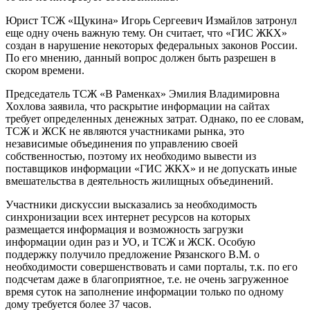
Юрист ТСЖ «Щукина» Игорь Сергеевич Измайлов затронул
еще одну очень важную тему. Он считает, что «ГИС ЖКХ»
создан в нарушение некоторых федеральных законов России.
По его мнению, данный вопрос должен быть разрешен в
скором времени.
Председатель ТСЖ «В Раменках» Эмилия Владимировна
Хохлова заявила, что раскрытие информации на сайтах
требует определенных денежных затрат. Однако, по ее словам,
ТСЖ и ЖСК не являются участниками рынка, это
независимые объединения по управлению своей
собственностью, поэтому их необходимо вывести из
поставщиков информации «ГИС ЖКХ» и не допускать иные
вмешательства в деятельность жилищных объединений.
Участники дискуссии высказались за необходимость
синхронизации всех интернет ресурсов на которых
размещается информация и возможность загрузки
информации один раз и УО, и ТСЖ и ЖСК. Особую
поддержку получило предложение Рязанского В.М. о
необходимости совершенствовать и сами порталы, т.к. по его
подсчетам даже в благоприятное, т.е. не очень загруженное
время суток на заполнение информации только по одному
дому требуется более 37 часов.