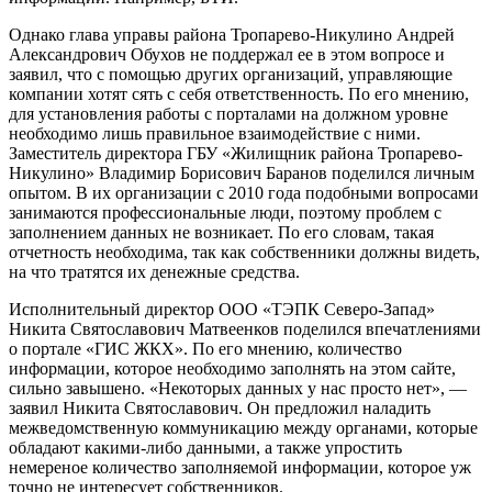
Однако глава управы района Тропарево-Никулино Андрей
Александрович Обухов не поддержал ее в этом вопросе и
заявил, что с помощью других организаций, управляющие
компании хотят сять с себя ответственность. По его мнению,
для установления работы с порталами на должном уровне
необходимо лишь правильное взаимодействие с ними.
Заместитель директора ГБУ «Жилищник района Тропарево-
Никулино» Владимир Борисович Баранов поделился личным
опытом. В их организации с 2010 года подобными вопросами
занимаются профессиональные люди, поэтому проблем с
заполнением данных не возникает. По его словам, такая
отчетность необходима, так как собственники должны видеть,
на что тратятся их денежные средства.
Исполнительный директор ООО «ТЭПК Северо-Запад»
Никита Святославович Матвеенков поделился впечатлениями
о портале «ГИС ЖКХ». По его мнению, количество
информации, которое необходимо заполнять на этом сайте,
сильно завышено. «Некоторых данных у нас просто нет», —
заявил Никита Святославович. Он предложил наладить
межведомственную коммуникацию между органами, которые
обладают какими-либо данными, а также упростить
немереное количество заполняемой информации, которое уж
точно не интересует собственников.