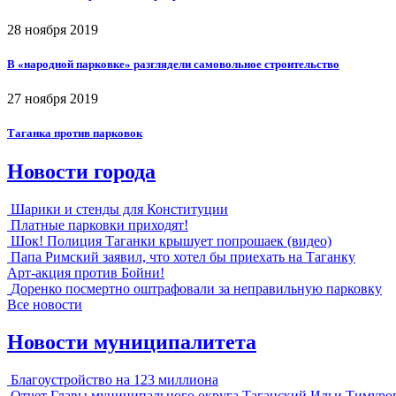
28 ноября 2019
В «народной парковке» разглядели самовольное строительство
27 ноября 2019
Таганка против парковок
Новости города
Шарики и стенды для Конституции
Платные парковки приходят!
Шок! Полиция Таганки крышует попрошаек (видео)
Папа Римский заявил, что хотел бы приехать на Таганку
Арт-акция против Бойни!
Доренко посмертно оштрафовали за неправильную парковку
Все новости
Новости муниципалитета
Благоустройство на 123 миллиона
Отчет Главы муниципального округа Таганский Ильи Тимуро