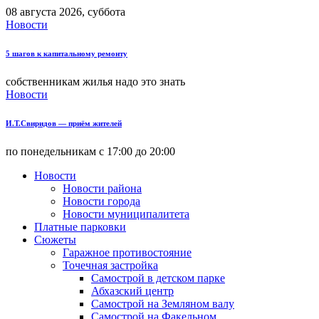
08 августа 2026, суббота
Новости
5 шагов к капитальному ремонту
собственникам жилья надо это знать
Новости
И.Т.Свиридов — приём жителей
по понедельникам с 17:00 до 20:00
Новости
Новости района
Новости города
Новости муниципалитета
Платные парковки
Сюжеты
Гаражное противостояние
Точечная застройка
Самострой в детском парке
Абхазский центр
Самострой на Земляном валу
Самострой на Факельном