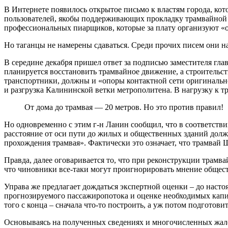
В Интернете появилось открытое письмо к властям города, ко
пользователей, якобы поддерживающих прокладку трамвайной ли
профессиональных пиарщиков, которые за плату организуют «
Но таганцы не намерены сдаваться. Среди прочих писем они на
В середине декабря пришел ответ за подписью заместителя гл
планируется восстановить трамвайное движение, а строительс
транспортники, должны и «опоры контактной сети оригинально
и разгрузка Калининской ветки метрополитена. В нагрузку к т
От дома до трамвая — 20 метров. Но это против правил!
Но одновременно с этим г-н Ланин сообщил, что в соответств
расстояние от оси пути до жилых и общественных зданий долж
прохождения трамвая». Фактически это означает, что трамвай
Правда, далее оговаривается то, что при реконструкции трамв
что чиновники все-таки могут проигнорировать мнение общест
Управа же предлагает дождаться экспертной оценки – до наст
прогнозируемого пассажиропотока и оценке необходимых капит
того с конца – сначала что-то построить, а уж потом подготови
Основываясь на полученных сведениях и многочисленных жало