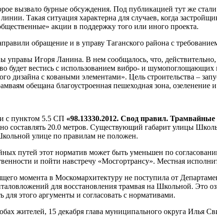
торое вызвало бурные обсуждения. Под публикацией тут же ста
нии. Такая ситуация характерна для случаев, когда застройщик
общественные» акции в поддержку того или иного проекта.
правили обращение и в управу Таганского района с требованием
авы управы Игоря Ланина. В нем сообщалось, что, действитель
тво будет вестись с использованием вибро- и шумопоглощающих 
го дизайна с коваными элементами». Цель строительства – зап
рамваям обещана благоустроенная пешеходная зона, озеленение и
ии с пунктом 5.5 СП
«98.13330.2012. Свод правил. Трамвайные
но составлять 20.0 метров. Существующий габарит улицы Школь
 Школьной улице по правилам не положен.
айных путей этот норматив может быть уменьшен по согласовани
венности и пойти навстречу «Мосгортрансу». Местная исполнит
оящего момента в Москомархитектуру не поступила от Департаме
аловложений для восстановления трамвая на Школьной. Это озна
ть для этого аргументы и согласовать с нормативами.
бах жителей, 15 декабря глава муниципального округа Илья С