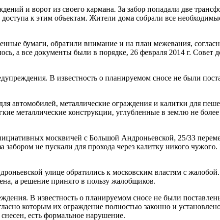
дений и ворот из своего кармана. За забор попадали две тран
доступа к этим объектам. Жители дома собрали все необходимые
нные бумаги, обратили внимание и на план межевания, согласн
сь, а все документы были в порядке, 26 февраля 2014 г. Совет 
едупреждения. В известность о планируемом сносе не были пос
 для автомобилей, металлические ограждения и калитки для пеш
гкие металлические конструкции, углубленные в землю не более 
инициативных москвичей с Большой Андроньевской, 25/33 перем
за забором не пускали для прохода через калитку никого чужого
дроньевской улице обратились к московским властям с жалобой.
рена, а решение принято в пользу жалобщиков.
еждения. В известность о планируемом сносе не были поставле
огласно которым их ограждение полностью законно и установлен
 снесен, есть формальное нарушение.