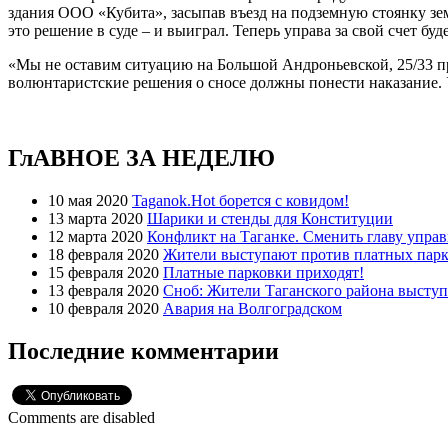
здания ООО «Кубита», засыпав въезд на подземную стоянку зем
это решение в суде – и выиграл. Теперь управа за свой счет б
«Мы не оставим ситуацию на Большой Андроньевской, 25/33 про
волюнтаристские решения о сносе должны понести наказание. У
ГлАВНОЕ ЗА НЕДЕЛЮ
10 мая 2020
Taganok.Hot борется с ковидом!
13 марта 2020
Шарики и стенды для Конституции
12 марта 2020
Конфликт на Таганке. Сменить главу упра
18 февраля 2020
Жители выступают против платных парк
15 февраля 2020
Платные парковки приходят!
13 февраля 2020
Сноб: Жители Таганского района высту
10 февраля 2020
Авария на Волгоградском
Последние комментарии
Comments are disabled