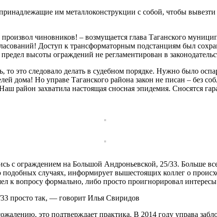
 принадлежащие им металлоконструкции с собой, чтобы вывезти
й произвол чиновников! – возмущается глава Таганского муниц
гласований! Доступ к трансформаторным подстанциям был сохра
предел высоты ограждений не регламентирован в законодательс
ь, то это следовало делать в судебном порядке. Нужно было оспа
лей дома! Но управе Таганского района закон не писан – без со
ш район захватила настоящая сносная эпидемия. Сносятся гараж
сь с ограждением на Большой Андроньевской, 25/33. Больше все
 подобных случаях, информирует вышестоящих коллег о происх
ел к вопросу формально, либо просто проигнорировал интересы
33 просто так, — говорит Илья Свиридов
жалению, это подтверждает практика. В 2014 году управа забл