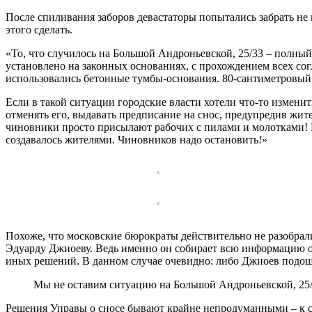
После спиливания заборов девастаторы попытались забрать не
этого сделать.
«То, что случилось на Большой Андроньевской, 25/33 – полны
установлено на законных основаниях, с прохождением всех со
использовались бетонные тумбы-основания. 80-сантиметровый 
Если в такой ситуации городские власти хотели что-то изменит
отменять его, выдавать предписание на снос, предупредив жите
чиновники просто присылают рабочих с пилами и молотками! На
создавалось жителями. Чиновников надо остановить!»
Похоже, что московские бюрократы действительно не разобрали
Эдуарду Джиоеву. Ведь именно он собирает всю информацию о
иных решений. В данном случае очевидно: либо Джиоев подош
Мы не оставим ситуацию на Большой Андроньевской, 25/
Решения Управы о сносе бывают крайне непродуманными – к со