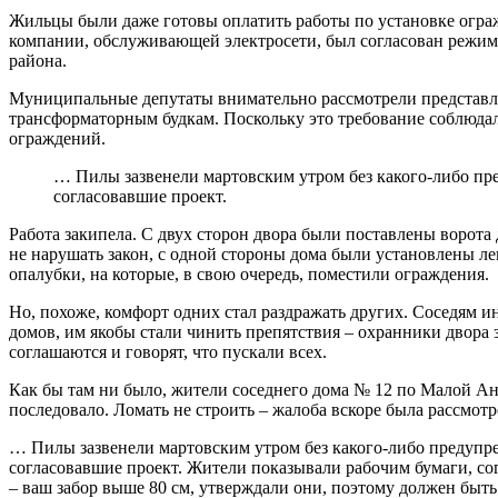
Жильцы были даже готовы оплатить работы по установке ограж
компании, обслуживающей электросети, был согласован режим 
района.
Муниципальные депутаты внимательно рассмотрели представле
трансформаторным будкам. Поскольку это требование соблюдало
ограждений.
… Пилы зазвенели мартовским утром без какого-либо пр
согласовавшие проект.
Работа закипела. С двух сторон двора были поставлены ворота
не нарушать закон, с одной стороны дома были установлены ле
опалубки, на которые, в свою очередь, поместили ограждения.
Но, похоже, комфорт одних стал раздражать других. Соседям 
домов, им якобы стали чинить препятствия – охранники двора 
соглашаются и говорят, что пускали всех.
Как бы там ни было, жители соседнего дома № 12 по Малой Ан
последовало. Ломать не строить – жалоба вскоре была рассмот
… Пилы зазвенели мартовским утром без какого-либо предупр
согласовавшие проект. Жители показывали рабочим бумаги, с
– ваш забор выше 80 см, утверждали они, поэтому должен быть