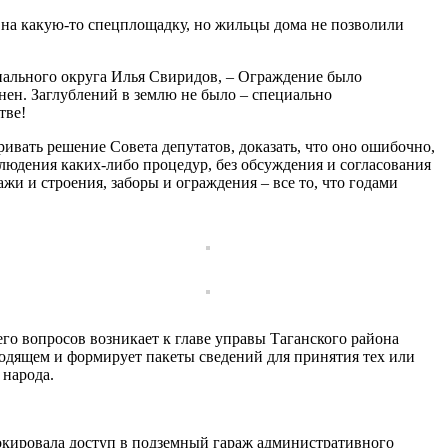
 на какую-то спецплощадку, но жильцы дома не позволили
ипального округа Илья Свиридов, – Ограждение было
нен. Заглублений в землю не было – специально
тве!
ривать решение Совета депутатов, доказать, что оно ошибочно,
блюдения каких-либо процедур, без обсуждения и согласования
и и строения, заборы и ограждения – все то, что годами
го вопросов возникает к главе управы Таганского района
одящем и формирует пакеты сведений для принятия тех или
 народа.
окировала доступ в подземный гараж административного