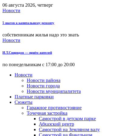
06 августа 2026, четверг
Новости
5 шагов к капитальному ремонту
собственникам жилья надо это знать
Новости
И.Т.Свиридов — приём жителей
по понедельникам с 17:00 до 20:00
Новости
Новости района
Новости города
Новости муниципалитета
Платные парковки
Сюжеты
Гаражное противостояние
Точечная застройка
Самострой в детском парке
Абхазский центр
Самострой на Земляном валу
Самострой на Факельном