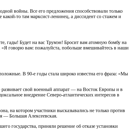
лодной войны. Все его предложения способствовали только
 какой-то там марксист-ленинец, а диссидент со стажем и
е, гады! Будет на вас Трумэн! Бросит вам атомную бомбу на
»; «Я говорю вам: пожалуйста, побольше вмешивайтесь в наши
положные. В 90-е годы стала широко известна его фраза: «Мы
 развивает свой военный аппарат — на Восток Европы и в
доксальное внедрение Северо-атлантических интересов в
на, на котором участники высказывались не только против
я — Большая Алексеевская.
его государства, приняли решение об отказе установки