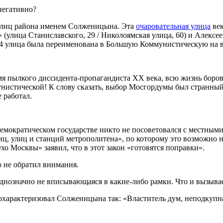
негативно?
 улиц района именем Солженицына. Эта
очаровательная улица
век
(улица Станиславского, 29 / Николоямская улица, 60) и Алексее
924 улица была переименована в Большую Коммунистическую на
мя пылкого диссидента-пропагандиста ХХ века, всю жизнь боро
унистической! К слову сказать, выбор Мосгордумы был странны
 работал.
в демократическом государстве никто не посоветовался с местн
 улиц и станций метрополитена», по которому это возможно не 
о Москвы» заявил, что в этот закон «готовятся поправки».
о не обратил внимания.
днозначно не вписывающаяся в какие-либо рамки. Что и вызыва
характеризовал Солженицына так: «Властитель дум, неподкупна