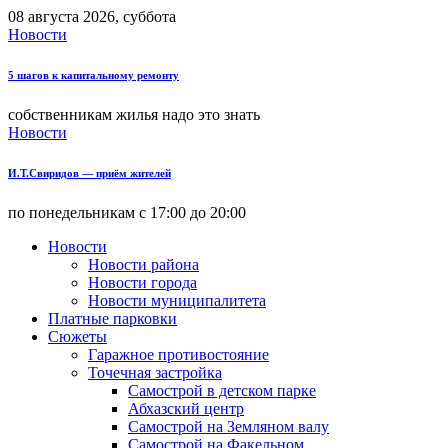
08 августа 2026, суббота
Новости
5 шагов к капитальному ремонту
собственникам жилья надо это знать
Новости
И.Т.Свиридов — приём жителей
по понедельникам с 17:00 до 20:00
Новости
Новости района
Новости города
Новости муниципалитета
Платные парковки
Сюжеты
Гаражное противостояние
Точечная застройка
Самострой в детском парке
Абхазский центр
Самострой на Земляном валу
Самострой на Факельном