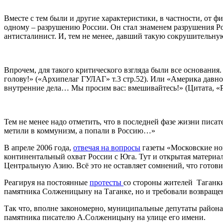
Вместе с тем были и другие характеристики, в частности, от 
одному – разрушению России. Он стал знаменем разрушения Рос
антисталинист. И, тем не менее, давший такую сокрушительну
Впрочем, для такого критического взгляда были все основания
голову!» («Архипелаг ГУЛАГ» т.3 стр.52). Или «Америка давно
внутренние дела… Мы просим вас: вмешивайтесь!» (Цитата, «Ру
Тем не менее надо отметить, что в последней фазе жизни писа
метили в коммунизм, а попали в Россию…»
В апреле 2006 года,
отвечая на вопросы
газеты «Московские но
континентальный охват России с Юга. Тут и открытая материа
Центральную Азию. Всё это не оставляет сомнений, что готови
Реагируя на постоянные
протесты
со стороны жителей Таганки
памятника Солженицыну на Таганке, но и требовали возвраще
Так что, вполне закономерно, муниципальные депутаты района
памятника писателю А.Солженицыну на улице его имени.