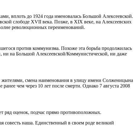
ами, вплоть до 1924 года именовалась Большой Алексеевской.
вской слободе XVII века. Позже, в XIX веке, на Алексеевских
 волне революционных переименований.
вшегося против коммунизма. Похоже эта борьба продолжилась
й, ни на Большой Алексеевской/Коммунистической, ни даже
ыми жителями, смена наименования в улицу имени Солженицына
ранее чем через 10 лет после смерти. Однако 7 августа 2008
ет ряд оценок, подчас прямо противоположных.
я совесть наша. Единственный в своем роде великий