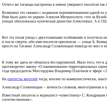
Отчего же таганцы настроены к имени умершего писателя так 
Возможно это связано с недавним переименованием одной из
Имя было дано по церкви Алексия Митрополита «что за Яузой» 
улицах обосновалась купеческая династия Алексеевых. А в 1
Вот эта тихая улица с двухэтажными особняками и получила и
и после смерти, ибо имя писателя присвоили — улице Б. Комм
просто на Таганке Александр Солженицын никогда не жил и не
К тому же здесь не обошлось без нарушений. Мало того, что 
противоречит закону «О наименовании территориальных единиц,
года председатель Мосгордумы Владимир Платонов в эфире «Эх
На
протесты жителей
тогда, вполне по коммунистически, никт
Александр Солженицын – личность сложная, многогранная и о
Известный писатель и журналист-«известинец» С. Кондрашов о
соотечественник».