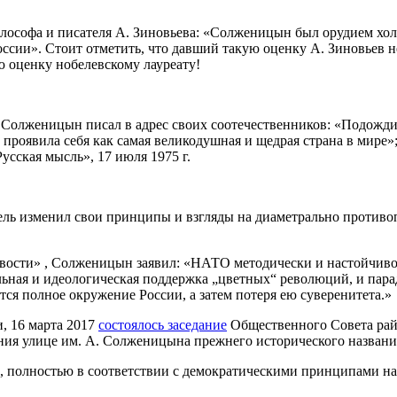
философа и писателя А. Зиновьева: «Солженицын был орудием хо
сии». Стоит отметить, что давший такую оценку А. Зиновьев не
ю оценку нобелевскому лауреату!
. Солженицын писал в адрес своих соотечественников: «Подождит
 проявила себя как самая великодушная и щедрая страна в мире
сская мысль», 17 июля 1975 г.
тель изменил свои принципы и взгляды на диаметрально противо
вости» , Солженицын заявил: «НАТО методически и настойчиво
льная и идеологическая поддержка „цветных“ революций, и пара
тся полное окружение России, а затем потеря ею суверенитета.»
, 16 марта 2017
состоялось заседание
Общественного Совета райо
ния улице им. А. Солженицына прежнего исторического названи
, полностью в соответствии с демократическими принципами наш