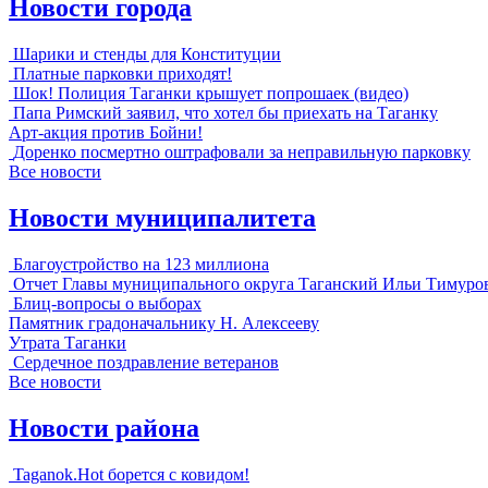
Новости города
Шарики и стенды для Конституции
Платные парковки приходят!
Шок! Полиция Таганки крышует попрошаек (видео)
Папа Римский заявил, что хотел бы приехать на Таганку
Арт-акция против Бойни!
Доренко посмертно оштрафовали за неправильную парковку
Все новости
Новости муниципалитета
Благоустройство на 123 миллиона
Отчет Главы муниципального округа Таганский Ильи Тимуро
Блиц-вопросы о выборах
Памятник градоначальнику Н. Алексееву
Утрата Таганки
Сердечное поздравление ветеранов
Все новости
Новости района
Taganok.Hot борется с ковидом!