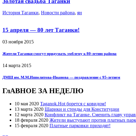
Золотая свадьба Таганки
История Таганки
,
Новости района
,
ян
15 апреля — 80 лет Таганки!
03 ноября 2015
Жители Таганки смогут придумать эмблему к 80-летию района
14 марта 2015
ДМШ им. М.М.Ипполитова-Иванова — поздравление с 95-летием
ГлАВНОЕ ЗА НЕДЕЛЮ
10 мая 2020
Taganok.Hot борется с ковидом!
13 марта 2020
Шарики и стенды для Конституции
12 марта 2020
Конфликт на Таганке. Сменить главу упра
18 февраля 2020
Жители выступают против платных парк
15 февраля 2020
Платные парковки приходят!