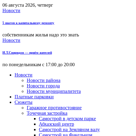
06 августа 2026, четверг
Новости
5 шагов к капитальному ремонту
собственникам жилья надо это знать
Новости
И.Т.Свиридов — приём жителей
по понедельникам с 17:00 до 20:00
Новости
Новости района
Новости города
Новости муниципалитета
Платные парковки
Сюжеты
Гаражное противостояние
Точечная застройка
Самострой в детском парке
Абхазский центр
Самострой на Земляном валу
Самострой на Факельном