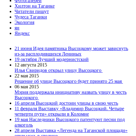
Фотогалереи
Хилтон на Таганке
Читатели пишут
Чудеса Таганки
Экология
ян
Яндекс
21 июня
Идея памятника Высоцкому может зависнуть
из-за расплодившихся Лениных
19 октября
Лучший модернистский
12 августа 2015
Илья Свиридов открыл улицу Высоцкого
22 мая 2015
Решение об улице Высоцкого будет принято 25 мая
06 мая 2015
Мэрия поддержала инициативу назвать улицу в честь
Высоцкого
16 апреля
Высоцкий достоин улицы в свою честь
11 февраля
Выставку «Владимир Высоцкий. Четыре
четверти пути» открыли в Коломне
19 мая
Наследники Высоцкого патентуют песни под
алкоголь
28 апреля
Выставка «Легенда на Таганской площади»
открылась в столице