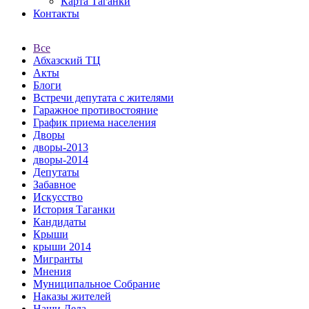
Карта Таганки
Контакты
Все
Абхазский ТЦ
Акты
Блоги
Встречи депутата с жителями
Гаражное противостояние
График приема населения
Дворы
дворы-2013
дворы-2014
Депутаты
Забавное
Искусство
История Таганки
Кандидаты
Крыши
крыши 2014
Мигранты
Мнения
Муниципальное Собрание
Наказы жителей
Наши Дела