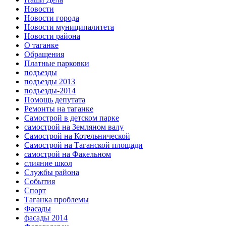
Новости
Новости города
Новости муниципалитета
Новости района
О таганке
Обращения
Платные парковки
подъезды
подъезды 2013
подъезды-2014
Помощь депутата
Ремонты на таганке
Самострой в детском парке
самострой на Земляном валу
Самострой на Котельнической
Самострой на Таганской площади
самострой на Факельном
слияние школ
Службы района
События
Спорт
Таганка проблемы
Фасады
фасады 2014