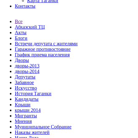
Карта Таганки
Контакты
Все
Абхазский ТЦ
Акты
Блоги
Встречи депутата с жителями
Гаражное противостояние
График приема населения
Дворы
дворы-2013
дворы-2014
Депутаты
Забавное
Искусство
История Таганки
Кандидаты
Крыши
крыши 2014
Мигранты
Мнения
Муниципальное Собрание
Наказы жителей
Наши Дела