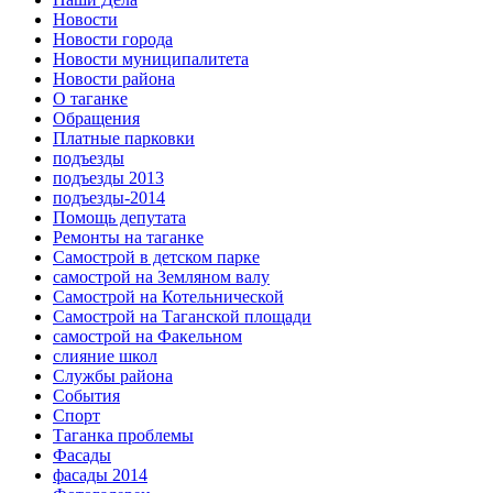
Новости
Новости города
Новости муниципалитета
Новости района
О таганке
Обращения
Платные парковки
подъезды
подъезды 2013
подъезды-2014
Помощь депутата
Ремонты на таганке
Самострой в детском парке
самострой на Земляном валу
Самострой на Котельнической
Самострой на Таганской площади
самострой на Факельном
слияние школ
Службы района
События
Спорт
Таганка проблемы
Фасады
фасады 2014