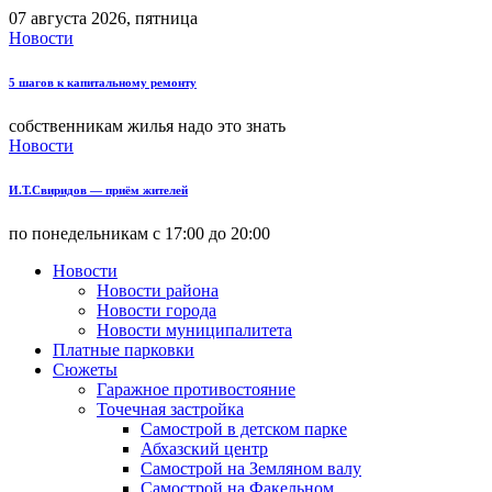
07 августа 2026, пятница
Новости
5 шагов к капитальному ремонту
собственникам жилья надо это знать
Новости
И.Т.Свиридов — приём жителей
по понедельникам с 17:00 до 20:00
Новости
Новости района
Новости города
Новости муниципалитета
Платные парковки
Сюжеты
Гаражное противостояние
Точечная застройка
Самострой в детском парке
Абхазский центр
Самострой на Земляном валу
Самострой на Факельном