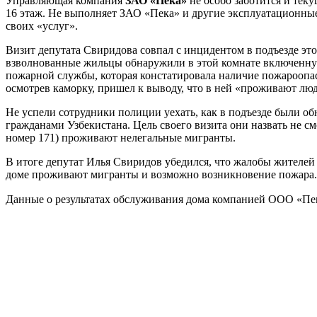
Управляющая компания
ЗАО «Пека»
не особо заботится и тек
16 этаж. Не выполняет ЗАО «Пека» и другие эксплуатационные 
своих «услуг».
Визит депутата Свиридова совпал с инцидентом в подъезде это
взволнованные жильцы обнаружили в этой комнате включенную
пожарной службы, которая констатировала наличие пожароопас
осмотрев каморку, пришел к выводу, что в ней «проживают лю
Не успели сотрудники полиции уехать, как в подъезде были о
гражданами Узбекистана. Цель своего визита они назвать не с
номер 171) проживают нелегальные мигранты.
В итоге депутат Илья Свиридов убедился, что жалобы жителе
доме проживают мигранты и возможно возникновение пожара. 
Данные о результатах обслуживания дома компанией ООО «Пе