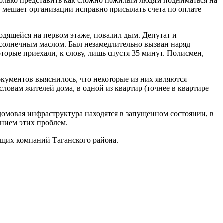
только представить как сложно пожилым людям подниматься на
е мешает организации исправно присылать счета по оплате
ходящейся на первом этаже, повалил дым. Депутат и
солнечным маслом. Был незамедлительно вызван наряд
орые приехали, к слову, лишь спустя 35 минут. Полисмен,
окументов выяснилось, что некоторые из них являются
словам жителей дома, в одной из квартир (точнее в квартире
омовая инфраструктура находятся в запущенном состоянии, в
нием этих проблем.
ющих компаний Таганского района.