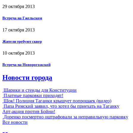
29 октября 2013
Встреча на Гжельском
17 октября 2013
Жители требуют сквер
10 октября 2013
Встреча на Новорогожской
Новости города
Шарики и стенды для Конституции
Платные парковки приходят!
Шок! Полиция Таганки крышует попрошаек (видео)
Папа Римский заявил, что хотел бы приехать на Таганку
Арт-акция против Бойни!
Доренко посмертно оштрафовали за неправильную парковку
Все новости