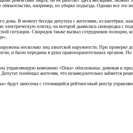
ущими ремонтами лифта, он не работает здесь месяцами. Можно 
обязательства, например, по уборке подъезда. Однако все это н
го дома. В момент беседы депутата с жителями, из каптёрки, на
 электрическую плитку, на которой дымилась сковородка с под
ной ситуации. Свиридов также вызвал сотрудников полиции, кот
ди».
бнаружены несколько лиц азиатской наружности. При проверке д
могли, и были переданы в руки правоохранительных органов. По 
й на управляющую компанию «Пека» обоснованы: домовая и прид
Депутат пообещал жителям, что незамедлительно займется реше
ка» будут занесены с готовящийся рейтинговый
реестр управля