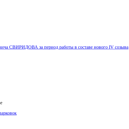
вича СВИРИДОВА за период работы в составе нового IV созыва
ае
парковок