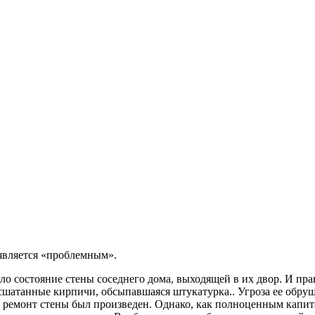
является «проблемным».
о состояние стены соседнего дома, выходящей в их двор. И прав
расшатанные кирпичи, обсыпавшаяся штукатурка.. Угроза ее обру
ремонт стены был произведен. Однако, как полноценным капитал