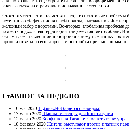
сильно краше, так еще строители «забыли» во дворе мешки со
«натыкаться» на стремянки и испачканные ступеньки.
Стоит отметить, что, несмотря на то, что некоторые проблемы 
несет ни какой функциональной пользы, выглядит крайне непри
железный забор с воротами. Во-вторых, глобальная проблема до
там есть подходящая территория, где уже стоят автомобили. 
окнами дома незаконной пристройки к дому-памятнику архитек
пришли ответы на его запросы и постройка признана незаконн
ГлАВНОЕ ЗА НЕДЕЛЮ
10 мая 2020
Taganok.Hot борется с ковидом!
13 марта 2020
Шарики и стенды для Конституции
12 марта 2020
Конфликт на Таганке. Сменить главу упра
18 февраля 2020
Жители выступают против платных парк