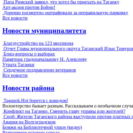
Папа Римский заявил, что хотел бы приехать на Таганку
Арт-акция против Бойни!
Доренко посмертно оштрафовали за неправильную парковку
Все новости
Новости муниципалитета
Благоустройство на 123 миллиона
Отчет Главы муниципального округа Таганский Ильи Тимуро
Блиц-вопросы о выборах
Памятник градоначальнику Н. Алексееву
Утрата Таганки
Сердечное поздравление ветеранов
Все новости
Новости района
Taganok.Hot борется с ковидом!
Волонтерство бывает разным. Рассказываем о необычном случ
Конфликт на Таганке. Сменить главу управы или жителей?
Сноб: Жители Таганского района выступили против платных 
Авария на Волгоградском
Бомжи на Библиотечной улице (видео)
Разрушение истории города