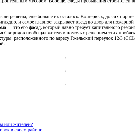
 строительным мусором. Вообще, следы пребывания строителей в
были решены, еще больше их осталось. Во-первых, до сих пор не
глядно, и самое главное: закрывает въезд во двор для пожарно
ма — это его фасад, который давно требует капитального ремонт
Илья Свиридов пообещал жителям помочь с решением этих пробле
туры, расположенного по адресу Гжельский переулок 12/3 (ССЫ
ой.
вы или жителей?
овок в своем районе