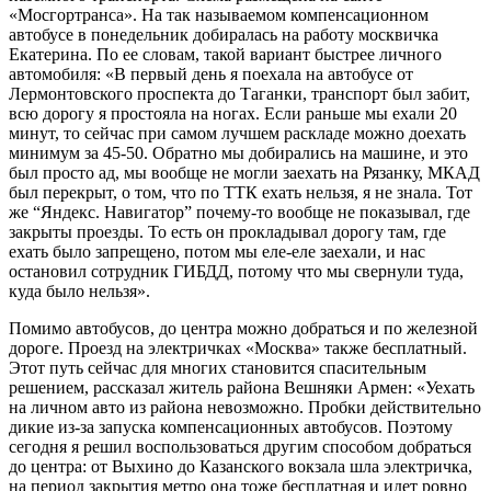
«Мосгортранса». На так называемом компенсационном
автобусе в понедельник добиралась на работу москвичка
Екатерина. По ее словам, такой вариант быстрее личного
автомобиля: «В первый день я поехала на автобусе от
Лермонтовского проспекта до Таганки, транспорт был забит,
всю дорогу я простояла на ногах. Если раньше мы ехали 20
минут, то сейчас при самом лучшем раскладе можно доехать
минимум за 45-50. Обратно мы добирались на машине, и это
был просто ад, мы вообще не могли заехать на Рязанку, МКАД
был перекрыт, о том, что по ТТК ехать нельзя, я не знала. Тот
же “Яндекс. Навигатор” почему-то вообще не показывал, где
закрыты проезды. То есть он прокладывал дорогу там, где
ехать было запрещено, потом мы еле-еле заехали, и нас
остановил сотрудник ГИБДД, потому что мы свернули туда,
куда было нельзя».
Помимо автобусов, до центра можно добраться и по железной
дороге. Проезд на электричках «Москва» также бесплатный.
Этот путь сейчас для многих становится спасительным
решением, рассказал житель района Вешняки Армен: «Уехать
на личном авто из района невозможно. Пробки действительно
дикие из-за запуска компенсационных автобусов. Поэтому
сегодня я решил воспользоваться другим способом добраться
до центра: от Выхино до Казанского вокзала шла электричка,
на период закрытия метро она тоже бесплатная и идет ровно