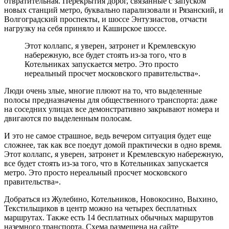
отвратительная. Перекрытия дорог, связанные с запуском
новых станций метро, буквально парализовали и Рязанский, и
Волгоградский проспекты, и шоссе Энтузиастов, отчасти
нагрузку на себя приняло и Каширское шоссе.
Этот коллапс, я уверен, затронет и Кремлевскую
набережную, все будет стоять из-за того, что в
Котельниках запускается метро. Это просто
нереальный просчет московского правительства».
Люди очень злые, многие плюют на то, что выделенные
полосы предназначены для общественного транспорта: даже
на соседних улицах все демонстративно закрывают номера и
двигаются по выделенным полосам.
И это не самое страшное, ведь вечером ситуация будет еще
сложнее, так как все поедут домой практически в одно время.
Этот коллапс, я уверен, затронет и Кремлевскую набережную,
все будет стоять из-за того, что в Котельниках запускается
метро. Это просто нереальный просчет московского
правительства».
Добраться из Жулебино, Котельников, Новокосино, Выхино,
Текстильщиков в центр можно на четырех бесплатных
маршрутах. Также есть 14 бесплатных обычных маршрутов
наземного транспорта. Схема размещена на сайте