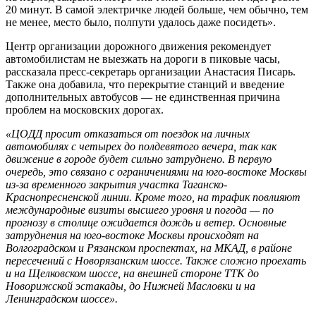
20 минут. В самой электричке людей больше, чем обычно, тем
не менее, место было, полпути удалось даже посидеть».
Центр организации дорожного движения рекомендует
автомобилистам не выезжать на дороги в пиковые часы,
рассказала пресс-секретарь организации Анастасия Писарь.
Также она добавила, что перекрытие станций и введение
дополнительных автобусов — не единственная причина
проблем на московских дорогах.
«ЦОДД просит отказаться от поездок на личных
автомобилях с четырех до полдевятого вечера, так как
движение в городе будет сильно затруднено. В первую
очередь, это связано с ограничениями на юго-востоке Москвы
из-за временного закрытия участка Таганско-
Краснопресненской линии. Кроме того, на трафик повлияют
международные визиты высшего уровня и погода — по
прогнозу в столице ожидается дождь и ветер. Основные
затруднения на юго-востоке Москвы происходят на
Волгоградском и Рязанском проспектах, на МКАД, в районе
пересечений с Новорязанским шоссе. Также сложно проехать
и на Щелковском шоссе, на внешней стороне ТТК до
Новорижской эстакады, до Нижней Масловки и на
Ленинградском шоссе».