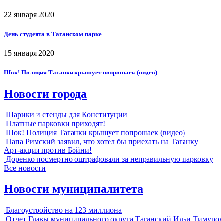
22 января 2020
День студента в Таганском парке
15 января 2020
Шок! Полиция Таганки крышует попрошаек (видео)
Новости города
Шарики и стенды для Конституции
Платные парковки приходят!
Шок! Полиция Таганки крышует попрошаек (видео)
Папа Римский заявил, что хотел бы приехать на Таганку
Арт-акция против Бойни!
Доренко посмертно оштрафовали за неправильную парковку
Все новости
Новости муниципалитета
Благоустройство на 123 миллиона
Отчет Главы муниципального округа Таганский Ильи Тимуро