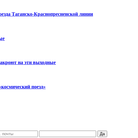
оезда Таганско-Краснопресненской линии
ые
закроют на эти выходные
«космический поезд»