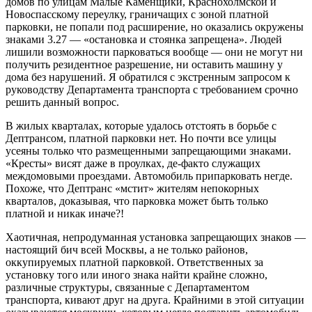
домов по улицам Малые Каменщики, Краснохолмской и
Новоспасскому переулку, граничащих с зоной платной
парковки, не попали под расширение, но оказались окружены
знаками 3.27 — «остановка и стоянка запрещена». Людей
лишили возможности парковаться вообще — они не могут ни
получить резидентное разрешение, ни оставить машину у
дома без нарушений. Я обратился с экстренным запросом к
руководству Департамента транспорта с требованием срочно
решить данный вопрос.
В жилых кварталах, которые удалось отстоять в борьбе с
Дептрансом, платной парковки нет. Но почти все улицы
усеяны только что размещенными запрещающими знаками.
«Кресты» висят даже в проулках, де-факто служащих
междомовыми проездами. Автомобиль припарковать негде.
Похоже, что Дептранс «мстит» жителям непокорных
кварталов, доказывая, что парковка может быть только
платной и никак иначе?!
Хаотичная, непродуманная установка запрещающих знаков —
настоящий бич всей Москвы, а не только районов,
оккупируемых платной парковкой. Ответственных за
установку того или иного знака найти крайне сложно,
различные структуры, связанные с Департаментом
транспорта, кивают друг на друга. Крайними в этой ситуации