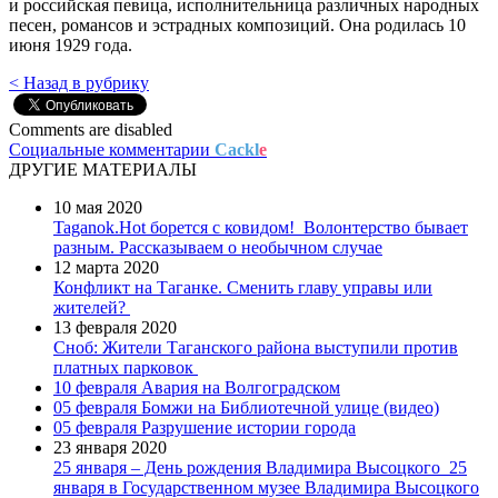
и российская певица, исполнительница различных народных
песен, романсов и эстрадных композиций. Она родилась 10
июня 1929 года.
< Назад в рубрику
Comments are disabled
Социальные комментарии
Cackl
e
ДРУГИЕ МАТЕРИАЛЫ
10 мая 2020
Taganok.Hot борется с ковидом!
Волонтерство бывает
разным. Рассказываем о необычном случае
12 марта 2020
Конфликт на Таганке. Сменить главу управы или
жителей?
13 февраля 2020
Сноб: Жители Таганского района выступили против
платных парковок
10 февраля
Авария на Волгоградском
05 февраля
Бомжи на Библиотечной улице (видео)
05 февраля
Разрушение истории города
23 января 2020
25 января – День рождения Владимира Высоцкого
25
января в Государственном музее Владимира Высоцкого