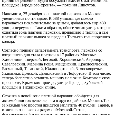
принятые решения. Будем обсуждать вместе с жителями, на
площадке Народного фронта», — пояснил Ликсутов.
Напомним, 25 декабря зона платной парковки в Москве
увеличилась почти вдвое. К 588 улицам, где можно
парковаться исключительно за деньги, добавилось еще 430
улиц и переулков. Таким образом, общее число улиц, которые
охватила зона платной парковки, превысило 1 тысячу, а сам
платный паркинг вышел за пределы Третьего транспортного
кольца.
Согласно приказу департамента транспорта, парковка со
вчерашнего дня стала платной в 17 районах Москвы:
Хамовники, Тверской, Беговой, Хорошевский, Аэропорт,
Савеловский, Марьина Роща, Мещанский, Красносельский,
Басманный, Таганский, Южнопортовый, Замоскворечье,
Якиманка, Донской, Даниловский и Лефортово. В том числе,
теперь бесплатно оставить машину нельзя на Комсомольском
проспекте, Крымском проезде, улице Правды, Зубовской
площади и Тихвинской улице.
Стоянка в новой зоне платной парковки обойдется для
автомобилистов дешевле, чем в других районах Москвы.Так,
за каждый час простоя придется заплатить 40 рублей. Тариф, в
отличие от парковки рядом с «Москвой-Сити»,
фиксированный и не зависит от продолжительности стоянки.