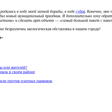
одилась в ходе моей личной борьбы, в ходе
судов
. Конечно, мне 
дил новый муниципальный праздник. Я дополнительно хочу обрат
акетами» и сделать арт-объект — «самый большой пакет с пак
 не безразлична экологическая обстановка в нашем городе!
а
«
вы или жителей?
овок в своем районе
пили против платных парковок