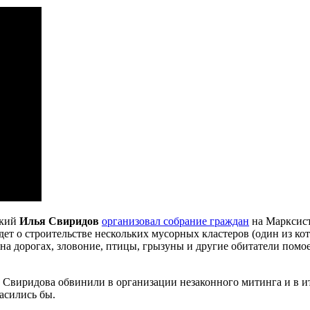
ский
Илья Свиридов
организовал собрание граждан
на Марксист
 идет о строительстве нескольких мусорных кластеров (один из к
а дорогах, зловоние, птицы, грызуны и другие обитатели помоек
ю Свиридова обвинили в организации незаконного митинга и в и
ласились бы.