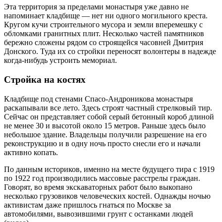
Эта территория за пределами монастыря уже давно не
напоминает кладбище — нет ни одного могильного креста.
Кругом кучи строительного мусора и земли вперемешку с
обломками гранитных плит. Несколько частей памятников
бережно сложены рядом со строящейся часовней Дмитрия
Донского. Туда их со стройки переносят волонтеры в надежде
когда-нибудь устроить мемориал.
Стройка на костях
Кладбище под стенами Спасо-Андроникова монастыря
раскапывали все лето. Здесь строят частный стрелковый тир.
Сейчас он представляет собой серый бетонный короб длиной
не менее 30 и высотой около 15 метров. Раньше здесь было
небольшое здание. Владельцы получили разрешение на его
реконструкцию и в одну ночь просто снесли его и начали
активно копать.
По данным историков, именно на месте будущего тира с 1919
по 1922 год производились массовые расстрелы граждан.
Говорят, во время экскаваторных работ было выкопано
несколько грузовиков человеческих костей. Однажды ночью
активистам даже пришлось гнаться по Москве за
автомобилями, вывозившими грунт с останками людей