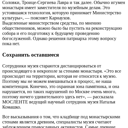
Соловки, Троице-Сергиева Лавра и так далее. Обычно игумен
монастыря имеет заместителя по музейным делам. Это
устоявшаяся технология, которую принимает Министерство
культуры», — поясняет Карнаухов.
Выделенные министерством средства, по мнению
общественников, можно было бы пустить на реконструкцию
собора и его подготовку к будущему проведению
богослужений. Однако решения патриарха этому вопросу
пока нет.
Сохранить оставшееся
Сотрудники музея стараются дистанцироваться от
происходящего в некрополе за стенами монастыря. «Это все
происходит на территории, которая не относится к музею.
Поэтому мы не можем вмешиваться в процесс, не наша
компетенция. Конечно, это охранная зона памятника, и она
нарушается, но таких нарушений по Москве очень много,
поэтому ничего удивительного здесь нет», — рассказала
МОСЛЕНТЕ ведущий научный сотрудник музея Наталья
Комашко.
Все высказывания о том, что кладбище под монастырскими
стенами является древним, специалисты музея считают
заблуждением православных активистов. Самые древние