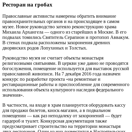
Ресторан на гробах
Православные активисты намерены обратить внимание
правоохранительных органов и на происходящее в самом
музее. Новое руководство затеяло реконструкцию храма
Михаила Архангела — одного из старейших в Москве. В его
подвалах томились Святитель Серапион и протопоп Аввакум.
В стенах подвала расположены захоронения древних
дворянских родов Лопухиных и Толстых.
Руководство музея не считает объекты монастыря
религиозными святынями. В церкви уже давно не проводятся
богослужения, помещение используется для выставок русской
православной живописи. На 7 декабря 2016 года назначен
конкурс по разработке проекта «на ремонтные и
реставрационные работы и приспособление для современного
использования объекта культурного наследия федерального
значения».
В частности, на входе в храм планируется оборудовать кассу
для продажи билетов, киоск-магазин, а в подвальном
помещении — как раз неподалеку от захоронений — будет
гардероб и туалет. Конкурсная документация также
предусматривает строительство на территории монастыря
двух ресторанов. Один из них разместится в Настоятельских