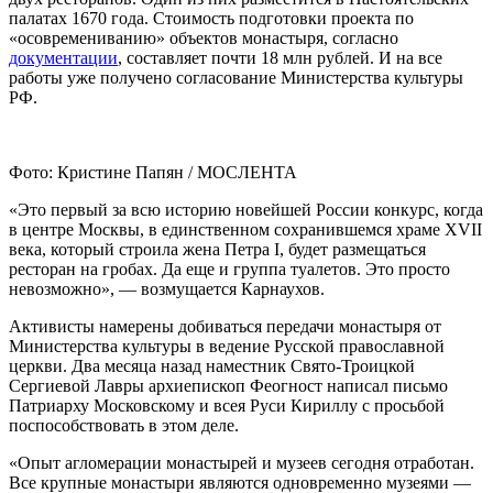
палатах 1670 года. Стоимость подготовки проекта по
«осовремениванию» объектов монастыря, согласно
документации
, составляет почти 18 млн рублей. И на все
работы уже получено согласование Министерства культуры
РФ.
Фото: Кристине Папян / МОСЛЕНТА
«Это первый за всю историю новейшей России конкурс, когда
в центре Москвы, в единственном сохранившемся храме XVII
века, который строила жена Петра I, будет размещаться
ресторан на гробах. Да еще и группа туалетов. Это просто
невозможно», — возмущается Карнаухов.
Активисты намерены добиваться передачи монастыря от
Министерства культуры в ведение Русской православной
церкви. Два месяца назад наместник Свято-Троицкой
Сергиевой Лавры архиепископ Феогност написал письмо
Патриарху Московскому и всея Руси Кириллу с просьбой
поспособствовать в этом деле.
«Опыт агломерации монастырей и музеев сегодня отработан.
Все крупные монастыри являются одновременно музеями —