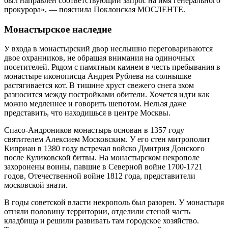
был направлен соответствующий запрос на имя генерального
прокурора», — пояснила Поклонская МОСЛЕНТЕ.
Монастырское наследие
У входа в монастырский двор неслышно переговариваются
двое охранников, не обращая внимания на одиночных
посетителей. Рядом с памятным камнем в честь пребывания в
монастыре иконописца Андрея Рублева на солнышке
растягивается кот. В тишине хруст свежего снега эхом
разносится между постройками обители. Хочется идти как
можно медленнее и говорить шепотом. Нельзя даже
представить, что находишься в центре Москвы.
Спасо-Андроников монастырь основан в 1357 году
святителем Алексием Московским. У его стен митрополит
Киприан в 1380 году встречал войско Дмитрия Донского
после Куликовской битвы. На монастырском некрополе
захоронены воины, павшие в Северной войне 1700-1721
годов, Отечественной войне 1812 года, представители
московской знати.
В годы советской власти некрополь был разорен. У монастыря
отняли половину территории, отделили стеной часть
кладбища и решили развивать там городское хозяйство.