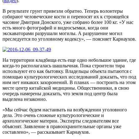
(
видео
).
В результате грунт привезли обратно. Теперь волонтеры
собирают человеческие кости и переносят их к строящейся
часовне Дмитрия Донского, уже собрано более 100 кг. «У нас
есть много фотографий и видеосъемки, когда они
экскаваторами разрушали могилы. А разрушение могил
преследуется по уголовному кодексу», — поясняет Карнаухов.
На территории кладбища есть еще одно небольшое здание, где
когда-то располагалась шашлычная. Пока строители тира
используют его как бытовку. Владельцы объекта пытаются с
помощью культурологических исследований доказать, что под
ним нет никаких захоронений. В планах — построить на этом
месте центр китайской медицины. Общественники, в свою
очередь намерены доказать, что земля под центр была
выделена незаконно.
«Мы сейчас будем настаивать на возбуждении уголовного
дела. Это очень сложные культурологические и
археологические материи. Эксперты следователям все
объяснят. Заявление в правоохранительные органы уже
составлено», — рассказывает Карнаухов.