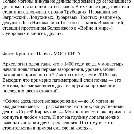
Только могилы никуда не делись: под землей до сегодняшнего
дня покоятся останки сотен людей. В их числе представители
старинных дворянских родов Трубецких, Нарышкиных,
Загряжский, Лопухиных, Зубаревых, Толстых (например,
дедушка Льва Николаевича Толстого — князь Волконский,
ставший прототипом Болконского в «Войне и мире»),
Суворовых и многих других.
Фото: Кристине Папян / МОСЛЕНТА
Археологи подсчитали, что в 1400 году, когда у монастыря
начали появляться первые захоронения, уровень земли
находился примерно на 2,7 метра ниже, чем в 2016 году.
Выходит, что примерно пятиметровый слой почвы — это
могилы, наслаивавшиеся друг на друга на протяжении
последних шести столетий.
«Сейчас здесь плотные захоронения — до 10 могил на
квадратный метр, — рассказывает историк, общественный
деятель Сергей Карнаухов. — Можно провести эксперимент и
копнуть в любом месте. И вот на глубину лопаты можно
выкопать останки двух-трех человек. Поэтому все это
строительство в прямом смысле на костях».