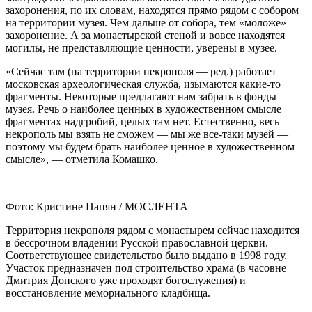
захоронения, по их словам, находятся прямо рядом с собором
на территории музея. Чем дальше от собора, тем «моложе»
захоронение. А за монастырской стеной и вовсе находятся
могилы, не представляющие ценности, уверены в музее.
«Сейчас там (на территории некрополя — ред.) работает
московская археологическая служба, изымаются какие-то
фрагменты. Некоторые предлагают нам забрать в фонды
музея. Речь о наиболее ценных в художественном смысле
фрагментах надгробий, целых там нет. Естественно, весь
некрополь мы взять не сможем — мы же все-таки музей —
поэтому мы будем брать наиболее ценное в художественном
смысле», — отметила Комашко.
Фото: Кристине Папян / МОСЛЕНТА
Территория некрополя рядом с монастырем сейчас находится
в бессрочном владении Русской православной церкви.
Соответствующее свидетельство было выдано в 1998 году.
Участок предназначен под строительство храма (в часовне
Дмитрия Донского уже проходят богослужения) и
восстановление мемориального кладбища.