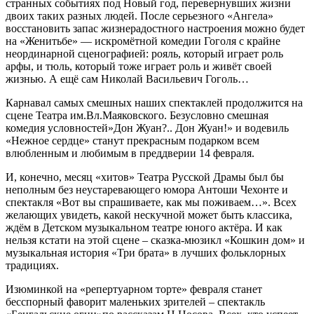
странных событиях под Новый год, перевернувших жизни
двоих таких разных людей. После серьезного «Ангела»
восстановить запас жизнерадостного настроения можно будет
на «Женитьбе» — искромётной комедии Гоголя с крайне
неординарной сценографией: рояль, который играет роль
арфы, и тюль, который тоже играет роль и живёт своей
жизнью. А ещё сам Николай Васильевич Гоголь…
Карнавал самых смешных наших спектаклей продолжится на
сцене Театра им.Вл.Маяковского. Безусловно смешная
комедия условностей»Дон Жуан?.. Дон Жуан!» и водевиль
«Нежное сердце» станут прекрасным подарком всем
влюбленным и любимым в преддверии 14 февраля.
И, конечно, месяц «хитов» Театра Русской Драмы был бы
неполным без неустаревающего юмора Антоши Чехонте и
спектакля «Вот вы спрашиваете, как мы поживаем…». Всех
желающих увидеть, какой нескучной может быть классика,
ждём в Детском музыкальном театре юного актёра. И как
нельзя кстати на этой сцене – сказка-мюзикл «Кошкин дом» и
музыкальная история «Три брата» в лучших фольклорных
традициях.
Изюминкой на «репертуарном торте» февраля станет
бесспорный фаворит маленьких зрителей – спектакль