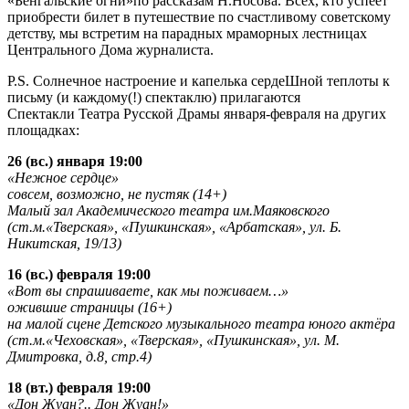
«Бенгальские огни»по рассказам Н.Носова. Всех, кто успеет
приобрести билет в путешествие по счастливому советскому
детству, мы встретим на парадных мраморных лестницах
Центрального Дома журналиста.
P.S. Солнечное настроение и капелька сердеШной теплоты к
письму (и каждому(!) спектаклю) прилагаются
Спектакли Театра Русской Драмы января-февраля на других
площадках:
26 (вс.) января 19:00
«Нежное сердце»
совсем, возможно, не пустяк (14+)
Малый зал Академического театра им.Маяковского
(ст.м.«Тверская», «Пушкинская», «Арбатская», ул. Б.
Никитская, 19/13)
16 (вс.) февраля 19:00
«Вот вы спрашиваете, как мы поживаем…»
ожившие страницы (16+)
на малой сцене Детского музыкального театра юного актёра
(ст.м.«Чеховская», «Тверская», «Пушкинская», ул. М.
Дмитровка, д.8, стр.4)
18 (вт.) февраля 19:00
«Дон Жуан?.. Дон Жуан!»