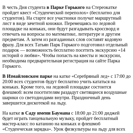
В честь Дня студента
в Парке Горького
на Стереокатке
пройдет квест «Студенческий переполох» (бесплатно для
студентов). На старте все участники получат маршрутный
лист в виде зачетной книжки. Перемещаясь по ледовой
площадке на коньках, они будут разгадывать кроссворд и
отвечать на вопросы по математике, литературе и другим
предметам. А затем из разгаданных слов составят кодовую
фразу. Для всех Татьян Парк Горького подготовил отдельный
подарок — возможность бесплатно посетить экскурсию «14
историй о любви». Чтобы попасть на квесты и экскурсии,
необходима предварительная регистрация на сайте Парка
Горького.
В Измайловском парке
на катке «Серебряный лед» с 17:00 до
20:00 всех студентов будут бесплатно учить кататься на
коньках. Кроме того, на ледовой площадке состоится
флешмоб: всем посетителям раздадут светящиеся воздушные
шарики со светодиодами внутри. Праздничный день
завершится дискотекой на льду.
На катке
в Саду имени Баумана
с 18:00 до 21:00 диджей
будет играть танцевальную музыку, пройдет бесплатный
мастер-класс по катанию на коньках и флешмоб
«Студенческая зарядка». Урок физкультуры на льду для всех