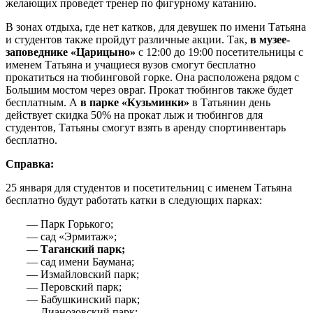
желающих проведет тренер по фигурному катанию.
В зонах отдыха, где нет катков, для девушек по имени Татьяна
и студентов также пройдут различные акции. Так,
в музее-
заповеднике «Царицыно»
с 12:00 до 19:00 посетительницы с
именем Татьяна и учащиеся вузов смогут бесплатно
прокатиться на тюбинговой горке. Она расположена рядом с
Большим мостом через овраг. Прокат тюбингов также будет
бесплатным. А
в парке «Кузьминки»
в Татьянин день
действует скидка 50% на прокат лыж и тюбингов для
студентов, Татьяны смогут взять в аренду спортинвентарь
бесплатно.
Справка:
25 января для студентов и посетительниц с именем Татьяна
бесплатно будут работать катки в следующих парках:
— Парк Горького;
— сад «Эрмитаж»;
—
Таганский парк;
— сад имени Баумана;
— Измайловский парк;
— Перовский парк;
— Бабушкинский парк;
— Лианозовский парк;