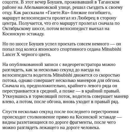
соцсети. В этот вечер Боушев, проживавший в Таганском
районе на Абельмановской улице, решил съездить к своему
отцу. Как рассказали «Газете.Ru» близкие погибшего,
маршрут велосипедиста пролегал из Люберец в сторону
центра. Получается, что его маршрут пролегал сначала по
Октябрьскому шоссе, потом велосипедист выехал на
Косинскую эстакаду.
Но по шоссе Боушев успел проехать совсем немного — он
попал под колеса японского спортивного седана Mitsubishi
Lancer X черного цвета.
На опубликованной записи с видеорегистратора можно
разглядеть, как за несколько секунд до наезда на
велосипедиста водитель Mitsubishi движется со скоростью
потока, однако совершает несколько маневров для обгона.
Сначала из, предположительно, крайнего левого ряда он
перестраивается в средний, а позже — в крайний правый.
Уткнувшись в тормозящий поток, водитель совершает маневр
влево, а потом, после обгона, вновь уходит в правый ряд.
Спустя несколько секунд после последнего перестроения
происходит столкновение прямо на Косинской эстакаде —
видны разлетающиеся по дороге фрагменты, после чего
можно разглядеть лежащего на дороге человека.