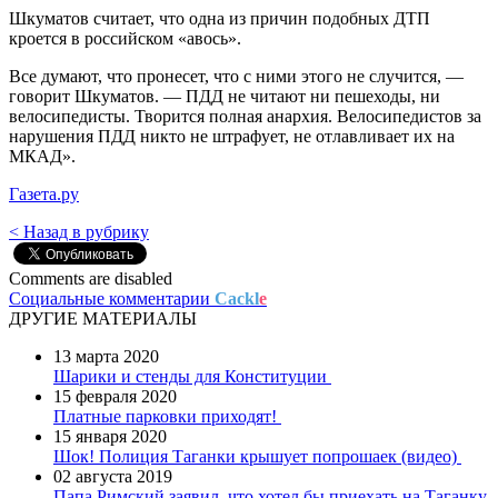
Шкуматов считает, что одна из причин подобных ДТП
кроется в российском «авось».
Все думают, что пронесет, что с ними этого не случится, —
говорит Шкуматов. — ПДД не читают ни пешеходы, ни
велосипедисты. Творится полная анархия. Велосипедистов за
нарушения ПДД никто не штрафует, не отлавливает их на
МКАД».
Газета.ру
< Назад в рубрику
Comments are disabled
Социальные комментарии
Cackl
e
ДРУГИЕ МАТЕРИАЛЫ
13 марта 2020
Шарики и стенды для Конституции
15 февраля 2020
Платные парковки приходят!
15 января 2020
Шок! Полиция Таганки крышует попрошаек (видео)
02 августа 2019
Папа Римский заявил, что хотел бы приехать на Таганку