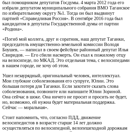
был помощником депутатов Госдумы. 4 марта 2012 года его
избрали депутатом муниципального собрания ВМО Таганское
по избирательному округу №1. Тогда он был выдвинут
партией «Справедливая Россия». В сентябре 2016 года был
кандидатом в депутаты Государственной думы от партии
«Родина».
«Погиб мой коллега, друг и соратник, наш депутат Таганки,
председатель имущественно-земельной комиссии Володя
Боушев, — написал в своем фейсбуке районный депутат Илья
Свиридов. — Его сбили насмерть. Он ехал к пожилому отцу
на велосипеде, по МКАД. Это отдельная тема, с велосипедами
в нашем городе, не хочу об этом.
Ушел незаурядный, оригинальный человек, интеллектуал.
Мои глубокие соболезнования его супруге, Юлии. Это
большая потеря для Таганки. Если захотите сказать слова
соболезнования, позвоните или напишите Юлии Зориной.
Она сейчас в шоке. Она ничего не просит и просить не будет,
но, возможно, ей нужна будет материальная поддержка.
Сейчас — моральная».
Стоит напомнить, что, согласно ПДД, движение
велосипедистов в возрасте старше 14 лет должно
осуществляться по велосипедной, велопешеходной дорожкам