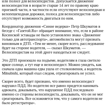
или полосе для велосипедистов. Допускается движение
велосипедистов в возрасте старше 14 лет по правому краю
проезжей части, в частности если отсутствуют велосипедная и
велопешеходная дорожки, полоса для велосипедистов либо
отсутствует возможность двигаться по ним.
Координатор движения «Синие ведерки» Петр Шкуматов в
беседе с «Газетой.Ru» обращает внимание, что, если в районе
Косинской эстакады не было установлено знака «Движение
только для автотранспорта», автомобилиста могут признать
виновным в ДТП. «Тем не менее, скорее всего, расследование
будет на стороне водителя, — сказал Шкуматов. —
Велосипедистам на этой дроге находиться не следует.
Это ДТП произошло на подъеме, водителям в глаза светило
яркое солнце, а тут еще и велосипедист. Можно увидеть, как
сначала одна машина едва ушла от столкновения, а водитель
Mitsubishi, который ехал следом, отреагировать не успел.
Скорее всего, будет признано, что именно велосипедист
нарушил ПДД. Но водителю все равно придется нанимать
адвоката, доказывать, что нарушение ПДД последовало
именно со стороны велосипедиста, доказывать, что он не мог
среагировать. Все осложняется тем, что у самого водителя не
было регистратора».