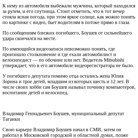
К нему из автомобиля выбежали мужчина, который находился
за рулем, и его спутница. Стоит отметить, что в тот вечер
стояла ясная погода, при этом яркое солнце, как можно понять
по картинке с видео, бьет водителям в потоке прямо в глаза.
По сообщениям близких погибшего, Боушев от сильнейшего
удара скончался на месте.
По имеющийся видеозаписи невозможно понять, где
произошло столкновение и где ехали автомобилист и
велосипедист — по обочине или нет. Водитель Mitsubishi
утверждает, что в его автомобиле видеорегистратора не было.
У погибшего депутата помимо отца остались жена Юлия
Зорина и трое детей, младшим из которых шесть и 12 лет. В
числе своих хобби сам Боушев называл починку компьютеров,
воспитание детей и велосипед.
Владимир Геннадьевич Боушев, муниципальный депутат
Таганки
Свою карьеру Владимир Боушев начал в СМИ, затем он
работал в Московской городской и областной думах, позже