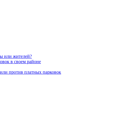
вы или жителей?
овок в своем районе
пили против платных парковок