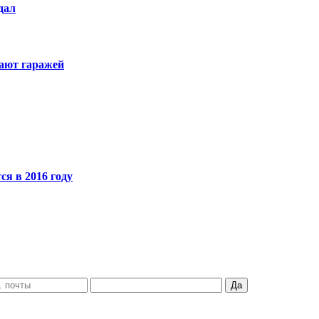
дал
ают гаражей
я в 2016 году