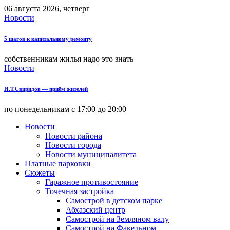
06 августа 2026, четверг
Новости
5 шагов к капитальному ремонту
собственникам жилья надо это знать
Новости
И.Т.Свиридов — приём жителей
по понедельникам с 17:00 до 20:00
Новости
Новости района
Новости города
Новости муниципалитета
Платные парковки
Сюжеты
Гаражное противостояние
Точечная застройка
Самострой в детском парке
Абхазский центр
Самострой на Земляном валу
Самострой на Факельном