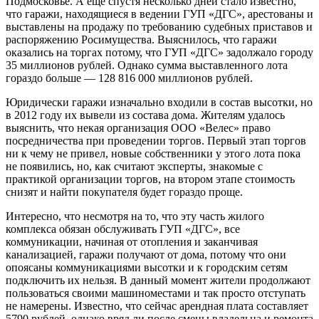
Подмосковье. А еще спустя несколько дней стало известно,
что гаражи, находящиеся в ведении ГУП «ДГС», арестованы и
выставлены на продажу по требованию судебных приставов и
распоряжению Росимущества. Выяснилось, что гаражи
оказались на торгах потому, что ГУП «ДГС» задолжало городу
35 миллионов рублей. Однако сумма выставленного лота
гораздо больше — 128 816 000 миллионов рублей.
Юридически гаражи изначально входили в состав высотки, но
в 2012 году их вывели из состава дома. Жителям удалось
выяснить, что некая организация ООО «Велес» право
посредничества при проведении торгов. Первый этап торгов
ни к чему не привел, новые собственники у этого лота пока
не появились, но, как считают эксперты, знакомые с
практикой организации торгов, на втором этапе стоимость
снизят и найти покупателя будет гораздо проще.
Интересно, что несмотря на то, что эту часть жилого
комплекса обязан обслуживать ГУП «ДГС», все
коммуникации, начиная от отопления и заканчивая
канализацией, гаражи получают от дома, потому что они
опоясаны коммуникациями высотки и к городским сетям
подключить их нельзя. В данный момент жители продолжают
пользоваться своими машиноместами и так просто отступать
не намерены. Известно, что сейчас арендная плата составляет
5790 рублей, однако вряд ли после смены владельца и ремонта