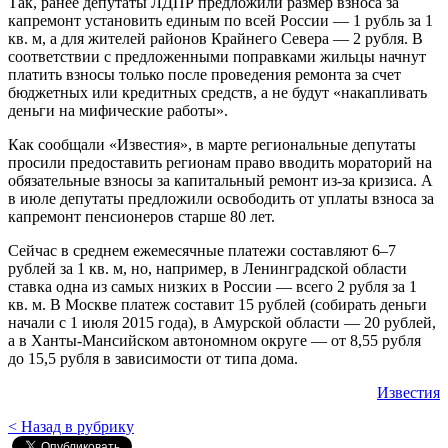
Так, ранее депутаты ЛДПР предложили размер взноса за
капремонт установить единым по всей России — 1 рубль за 1
кв. м, а для жителей районов Крайнего Севера — 2 рубля. В
соответствии с предложенными поправками жильцы начнут
платить взносы только после проведения ремонта за счет
бюджетных или кредитных средств, а не будут «накапливать
деньги на мифические работы».
Как сообщали «Известия», в марте региональные депутаты
просили предоставить регионам право вводить мораторий на
обязательные взносы за капитальный ремонт из-за кризиса. А
в июле депутаты предложили освободить от уплаты взноса за
капремонт пенсионеров старше 80 лет.
Сейчас в среднем ежемесячные платежи составляют 6–7
рублей за 1 кв. м, но, например, в Ленинградской области
ставка одна из самых низких в России — всего 2 рубля за 1
кв. м. В Москве платеж составит 15 рублей (собирать деньги
начали с 1 июля 2015 года), в Амурской области — 20 рублей,
а в Ханты-Мансийском автономном округе — от 8,55 рубля
до 15,5 рубля в зависимости от типа дома.
Известия
< Назад в рубрику