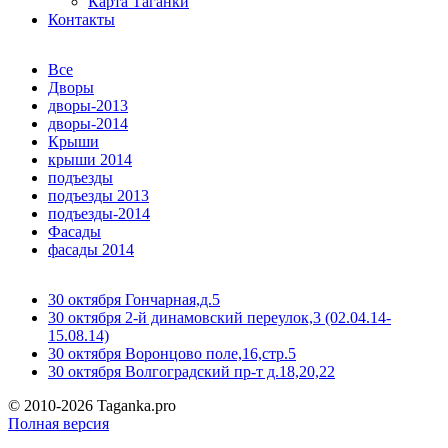
Карта Таганки
Контакты
Все
Дворы
дворы-2013
дворы-2014
Крыши
крыши 2014
подъезды
подъезды 2013
подъезды-2014
Фасады
фасады 2014
30 октября
Гончарная,д.5
30 октября
2-й динамовский переулок,3 (02.04.14-
15.08.14)
30 октября
Воронцово поле,16,стр.5
30 октября
Волгоградский пр-т д.18,20,22
© 2010-2026 Taganka.pro
Полная версия