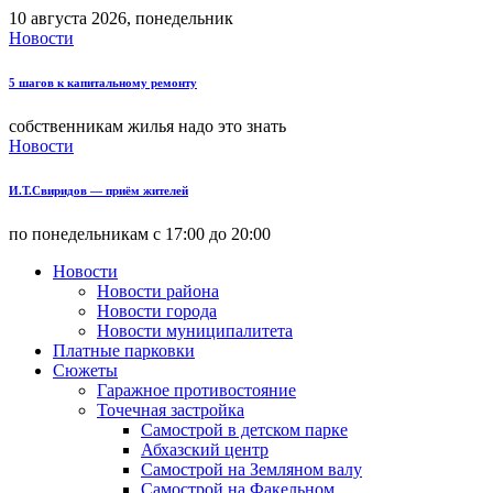
10 августа 2026, понедельник
Новости
5 шагов к капитальному ремонту
собственникам жилья надо это знать
Новости
И.Т.Свиридов — приём жителей
по понедельникам с 17:00 до 20:00
Новости
Новости района
Новости города
Новости муниципалитета
Платные парковки
Сюжеты
Гаражное противостояние
Точечная застройка
Самострой в детском парке
Абхазский центр
Самострой на Земляном валу
Самострой на Факельном