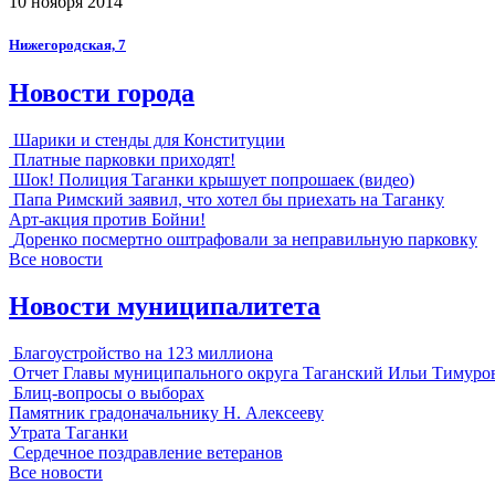
10 ноября 2014
Нижегородская, 7
Новости города
Шарики и стенды для Конституции
Платные парковки приходят!
Шок! Полиция Таганки крышует попрошаек (видео)
Папа Римский заявил, что хотел бы приехать на Таганку
Арт-акция против Бойни!
Доренко посмертно оштрафовали за неправильную парковку
Все новости
Новости муниципалитета
Благоустройство на 123 миллиона
Отчет Главы муниципального округа Таганский Ильи Тимуро
Блиц-вопросы о выборах
Памятник градоначальнику Н. Алексееву
Утрата Таганки
Сердечное поздравление ветеранов
Все новости