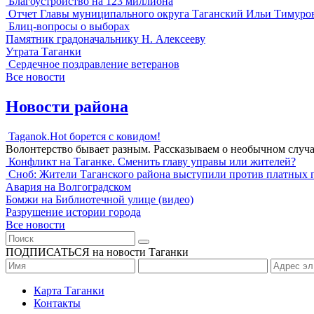
Благоустройство на 123 миллиона
Отчет Главы муниципального округа Таганский Ильи Тимуро
Блиц-вопросы о выборах
Памятник градоначальнику Н. Алексееву
Утрата Таганки
Сердечное поздравление ветеранов
Все новости
Новости района
Taganok.Hot борется с ковидом!
Волонтерство бывает разным. Рассказываем о необычном случ
Конфликт на Таганке. Сменить главу управы или жителей?
Сноб: Жители Таганского района выступили против платных 
Авария на Волгоградском
Бомжи на Библиотечной улице (видео)
Разрушение истории города
Все новости
ПОДПИСАТЬСЯ на новости Таганки
Карта Таганки
Контакты