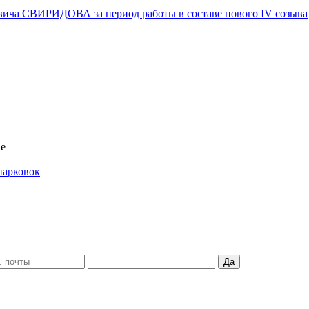
вича СВИРИДОВА за период работы в составе нового IV созыва
ае
парковок