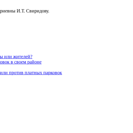
риевны И.Т. Свиридову.
вы или жителей?
овок в своем районе
пили против платных парковок