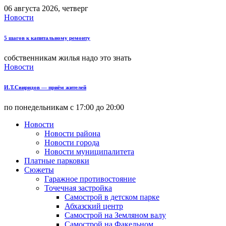
06 августа 2026, четверг
Новости
5 шагов к капитальному ремонту
собственникам жилья надо это знать
Новости
И.Т.Свиридов — приём жителей
по понедельникам с 17:00 до 20:00
Новости
Новости района
Новости города
Новости муниципалитета
Платные парковки
Сюжеты
Гаражное противостояние
Точечная застройка
Самострой в детском парке
Абхазский центр
Самострой на Земляном валу
Самострой на Факельном