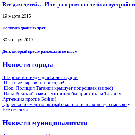
Все для детей… Или разгром после благоустройст
19 марта 2015
Политика двойных трат
30 января 2015
Дом, который просто разъехался по швам
Новости города
Шарики и стенды для Конституции
Платные парковки приходят!
Шок! Полиция Таганки крышует попрошаек (видео)
Папа Римский заявил, что хотел бы приехать на Таганку
Арт-акция против Бойни!
Доренко посмертно оштрафовали за неправильную парковку
Все новости
Новости муниципалитета