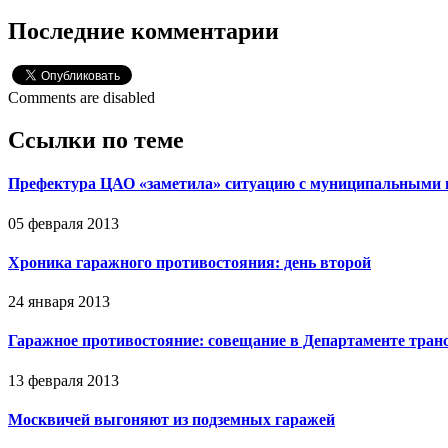
Последние комментарии
Comments are disabled
Ссылки по теме
Префектура ЦАО «заметила» ситуацию с муниципальными
05 февраля 2013
Хроника гаражного противостояния: день второй
24 января 2013
Гаражное противостояние: совещание в Департаменте тран
13 февраля 2013
Москвичей выгоняют из подземных гаражей