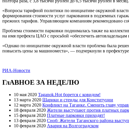
полтора раза, с 3,8 тысячи рублей до 6,5 тысячи рублей в месяц.
«Вопросы тарифной политики по инициативе окружной власти
формирования стоимости услуг паркования в подземных гараж
прежних тарифов. Управляющим компаниям рекомендовано соб
Проблема стоимости парковки поднималась также на коллекти
на имя префекта ЦАО с просьбой «обеспечить автовладельцам
«Однако по инициативе окружной власти проблема была реше
повысить цены за машиноместа», — подчеркнули в префектуре
РИА-Новости
ГлАВНОЕ ЗА НЕДЕЛЮ
10 мая 2020
Taganok.Hot борется с ковидом!
13 марта 2020
Шарики и стенды для Конституции
12 марта 2020
Конфликт на Таганке. Сменить главу упра
18 февраля 2020
Жители выступают против платных парк
15 февраля 2020
Платные парковки приходят!
13 февраля 2020
Сноб: Жители Таганского района высту
10 февраля 2020
Авария на Волгоградском