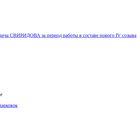
вича СВИРИДОВА за период работы в составе нового IV созыва
ае
парковок