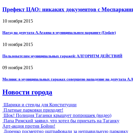
Префект ЦАО: никаких документов с Моспаркинг
10 ноября 2015
Наезд на депутата А.Агаяна в муниципальном паркинге (Update)
10 ноября 2015
Пользователям муниципальных гаражей: АЛГОРИТМ ДЕЙСТВИЙ
09 ноября 2015
Молния: в муниципальных гаражах совершено нападение на депутата А.
Новости города
Шарики и стенды для Конституции
Платные парковки приходят!
Шок! Полиция Таганки крышует попрошаек (видео)
Папа Римский заявил, что хотел бы приехать на Таганку
Арт-акция против Бойни!
Доренко посмертно оштрафовали за неправильную парковку