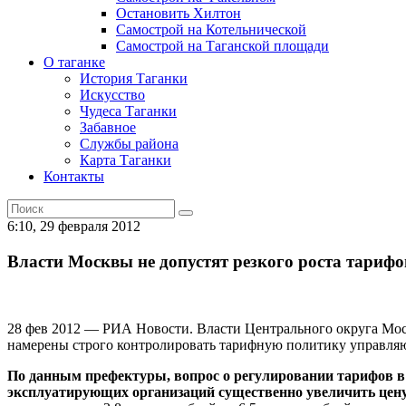
Остановить Хилтон
Самострой на Котельнической
Самострой на Таганской площади
О таганке
История Таганки
Искусство
Чудеса Таганки
Забавное
Службы района
Карта Таганки
Контакты
6:10, 29 февраля 2012
Власти Москвы не допустят резкого роста тариф
28 фев 2012 — РИА Новости. Власти Центрального округа Мо
намерены строго контролировать тарифную политику управля
По данным префектуры, вопрос о регулировании тарифов в
эксплуатирующих организаций существенно увеличить цену 