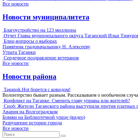
Все новости
Новости муниципалитета
Благоустройство на 123 миллиона
Отчет Главы муниципального округа Таганский Ильи Тимуро
Блиц-вопросы о выборах
Памятник градоначальнику Н. Алексееву
Утрата Таганки
Сердечное поздравление ветеранов
Все новости
Новости района
Taganok.Hot борется с ковидом!
Волонтерство бывает разным. Рассказываем о необычном случ
Конфликт на Таганке. Сменить главу управы или жителей?
Сноб: Жители Таганского района выступили против платных 
Авария на Волгоградском
Бомжи на Библиотечной улице (видео)
Разрушение истории города
Все новости