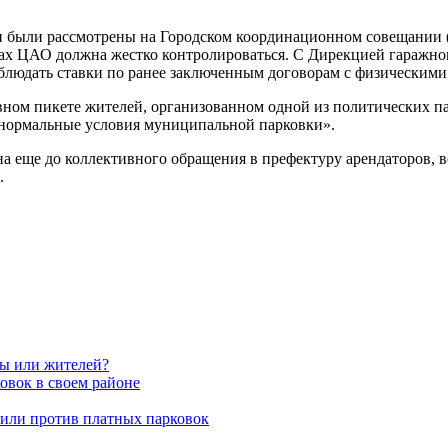
 были рассмотрены на Городском координационном совещании (
ах ЦАО должна жестко контролироваться. С Дирекцией гаражног
людать ставки по ранее заключенным договорам с физическими
вном пикете жителей, организованном одной из политических п
 нормальные условия муниципальной парковки».
на еще до коллективного обращения в префектуру арендаторов
.
вы или жителей?
овок в своем районе
пили против платных парковок