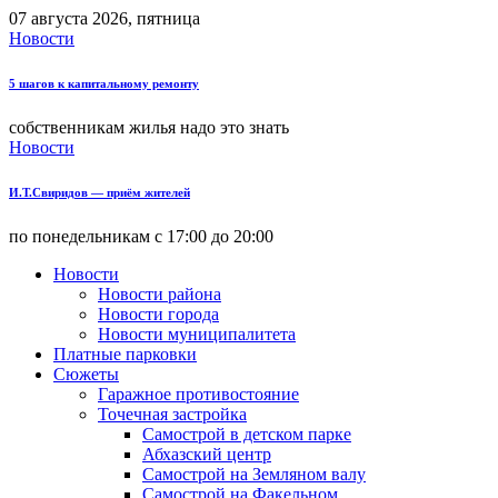
07 августа 2026, пятница
Новости
5 шагов к капитальному ремонту
собственникам жилья надо это знать
Новости
И.Т.Свиридов — приём жителей
по понедельникам с 17:00 до 20:00
Новости
Новости района
Новости города
Новости муниципалитета
Платные парковки
Сюжеты
Гаражное противостояние
Точечная застройка
Самострой в детском парке
Абхазский центр
Самострой на Земляном валу
Самострой на Факельном