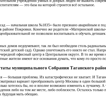
тательном учреждении умных и добрых людей не выжить совреме
спитателям — это база на которой строится всё остальное.
ий сад — начальная школа №1835» было признано аварийным и по
в районе Покровки. Конечно же родители «Материнской школы» 
щеобразовательной не позволяли воспитывать и обучать детишек 
ных домов недоумевают, так ли был необходим столь радикальны
ский детский сад). Однако уничтожать его никто не стал. Напр
о очередной офисный центр в Центральном округе. В то же врем
ые жители имеют все основания думать, что кому-то просто пона
утаты муниципального Собрания Таганского райо
— большая проблема. Их катастрофически не хватает. И Таганс
ссматривал вариант преобразовать центр Москвы в один большой
лько хотелось бы, но и вполне возможно изменить к лучшему. А
дения либо на том же месте, либо поблизости. Осталось только п
к будущая мать обещаю.