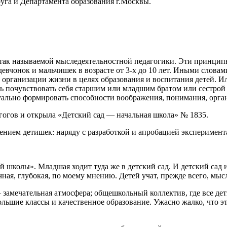
уга и Департамента образования г.Москвы.
ак называемой мыследеятельностной педагогики. Эти принципы 
евчонок и мальчишек в возрасте от 3-х до 10 лет. Иными словам
рганизации жизни в целях образования и воспитания детей. Ил
почувствовать себя старшим или младшим братом или сестрой в 
уально формировать способности воображения, понимания, орга
гогов и открыла «Детский сад — начальная школа» № 1835.
учением детишек: наряду с разработкой и апробацией эксперимен
й школы». Младшая ходит туда же в детский сад. И детский сад
ная, глубокая, по моему мнению. Детей учат, прежде всего, мыс
замечательная атмосфера; общешкольный коллектив, где все дет
льшие классы и качественное образование. Ужасно жалко, что эт