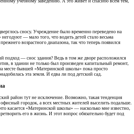
нному учебному заведению. А это живёт и спасибо всем тем,
дверглось сносу. Учреждение было временно переведено на
негодуют — мало того, что водить детей стало весьма
прежнего возрастного диапазона, так что теперь появился
й подход — снос здания? Ведь в том же дворе расположился
отив, в здании не только был произведен капитальный ремонт,
я на месте бывшей «Материнской школы» пока просто
добилась эта земля. И едва ли под детский сад.
на
кий район тут не исключение. Возможно, такая тенденция
 офисный городок, а всех местных жителей выселить подальше.
 что касается «Материнской школы» — насколько мне известно,
ретворить его в жизнь. И этот вопрос обязательно будет под