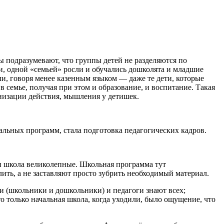
подразумевают, что группы детей не разделяются по
и, одной «семьей» росли и обучались дошколята и младшие
и, говоря менее казенным языком — даже те дети, которые
семье, получая при этом и образование, и воспитание. Такая
низации действия, мышления у детишек.
тальных программ, стала подготовка педагогических кадров.
 и школа великолепные. Школьная программа тут
лить, а не заставляют просто зубрить необходимый материал.
и (школьники и дошкольники) и педагоги знают всех;
о только начальная школа, когда уходили, было ощущение, что