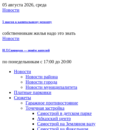
05 августа 2026, среда
Новости
5 шагов к капитальному ремонту
собственникам жилья надо это знать
Новости
И.Т.Свиридов — приём жителей
по понедельникам с 17:00 до 20:00
Новости
Новости района
Новости города
Новости муниципалитета
Платные парковки
Сюжеты
Гаражное противостояние
Точечная застройка
Самострой в детском парке
Абхазский центр
Самострой на Земляном валу
Самострой на Факельном