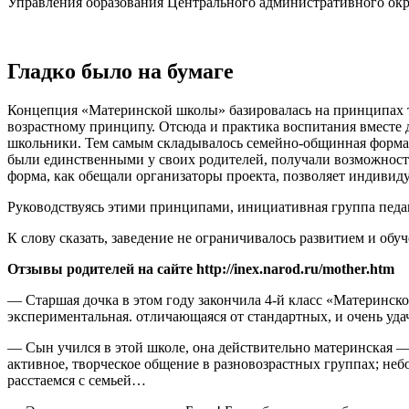
Управления образования Центрального административного окр
Гладко было на бумаге
Концепция «Материнской школы» базировалась на принципах т
возрастному принципу. Отсюда и практика воспитания вместе д
школьники. Тем самым складывалось семейно-общинная форма о
были единственными у своих родителей, получали возможность 
форма, как обещали организаторы проекта, позволяет индивид
Руководствуясь этими принципами, инициативная группа педа
К слову сказать, заведение не ограничивалось развитием и об
Отзывы родителей на сайте http://inex.narod.ru/mother.htm
— Старшая дочка в этом году закончила 4-й класс «Материнско
экспериментальная. отличающаяся от стандартных, и очень удач
— Сын учился в этой школе, она действительно материнская — 
активное, творческое общение в разновозрастных группах; небо
расстаемся с семьей…