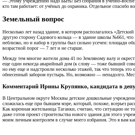
— Этому учреждению надо Быть! Без собрания в учебно-воспи
кто там работает: от учёных до охраника. Отдельное спасибо во
Земельный вопрос
Несколько лет назад здание, в котором располагалось «Детск
другую сторону Садового кольца — в здание школы №661, что 
неблизко, но и набор в группы был сильно усечен: площади об
возрастной порог — 7 лет и не старше.
Между тем многие жители дома 41 по Земляному валу и окрест
еще один некогда аварийный дом (к слову — тоже бывший совет
но ему еще и надстроили несколько этажей, так что теперь эт
обнесенный забором пустырь. Но, возможно — ненадолго. Местн
Комментарий Ирины Крупянко, кандидата в деп
В Центральном округе Москвы детские дошкольные учреждения 
сложилась еще при бывшем мэре, который, похоже, всерьез ра
Как коренная жительница Таганки, считаю, что ситуацию не то
даже готов проект строительства нового здания для этого учреж
моим личным контролем в случае моего избрания. Это я вам ка