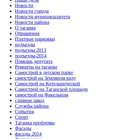
Новости
Новости города
Новости муниципалитета
Новости района
О таганке
Обращения
Платные парковки
подъезды
подъезды 2013
подъезды-2014
Помощь депутата
Ремонты на таганке
Самострой в детском парке
самострой на Земляном валу
Самострой на Котельнической
Самострой на Таганской площади
самострой на Факельном
слияние школ
Службы района
События
Спорт
Таганка проблемы
Фасады
фасады 2014