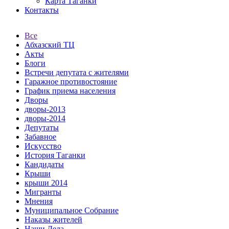
Карта Таганки
Контакты
Все
Абхазский ТЦ
Акты
Блоги
Встречи депутата с жителями
Гаражное противостояние
График приема населения
Дворы
дворы-2013
дворы-2014
Депутаты
Забавное
Искусство
История Таганки
Кандидаты
Крыши
крыши 2014
Мигранты
Мнения
Муниципальное Собрание
Наказы жителей
Наши Дела