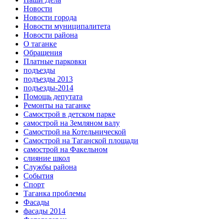
Новости
Новости города
Новости муниципалитета
Новости района
О таганке
Обращения
Платные парковки
подъезды
подъезды 2013
подъезды-2014
Помощь депутата
Ремонты на таганке
Самострой в детском парке
самострой на Земляном валу
Самострой на Котельнической
Самострой на Таганской площади
самострой на Факельном
слияние школ
Службы района
События
Спорт
Таганка проблемы
Фасады
фасады 2014