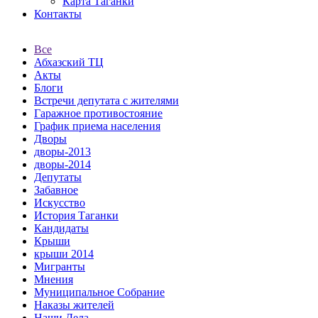
Карта Таганки
Контакты
Все
Абхазский ТЦ
Акты
Блоги
Встречи депутата с жителями
Гаражное противостояние
График приема населения
Дворы
дворы-2013
дворы-2014
Депутаты
Забавное
Искусство
История Таганки
Кандидаты
Крыши
крыши 2014
Мигранты
Мнения
Муниципальное Собрание
Наказы жителей
Наши Дела