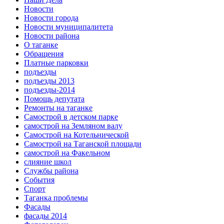
Новости
Новости города
Новости муниципалитета
Новости района
О таганке
Обращения
Платные парковки
подъезды
подъезды 2013
подъезды-2014
Помощь депутата
Ремонты на таганке
Самострой в детском парке
самострой на Земляном валу
Самострой на Котельнической
Самострой на Таганской площади
самострой на Факельном
слияние школ
Службы района
События
Спорт
Таганка проблемы
Фасады
фасады 2014