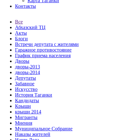
Карта Таганки
Контакты
Все
Абхазский ТЦ
Акты
Блоги
Встречи депутата с жителями
Гаражное противостояние
График приема населения
Дворы
дворы-2013
дворы-2014
Депутаты
Забавное
Искусство
История Таганки
Кандидаты
Крыши
крыши 2014
Мигранты
Мнения
Муниципальное Собрание
Наказы жителей
Наши Дела