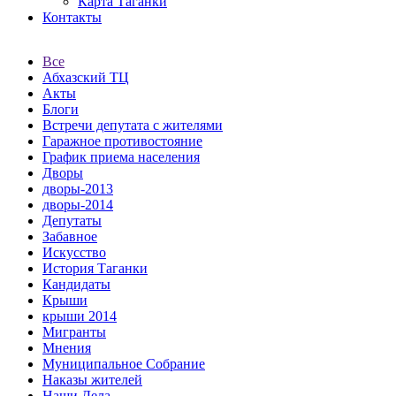
Карта Таганки
Контакты
Все
Абхазский ТЦ
Акты
Блоги
Встречи депутата с жителями
Гаражное противостояние
График приема населения
Дворы
дворы-2013
дворы-2014
Депутаты
Забавное
Искусство
История Таганки
Кандидаты
Крыши
крыши 2014
Мигранты
Мнения
Муниципальное Собрание
Наказы жителей
Наши Дела