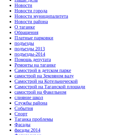
Новости
Новости города
Новости муниципалитета
Новости района
О таганке
Обращения
Платные парковки
подъезды
подъезды 2013
подъезды-2014
Помощь депутата
Ремонты на таганке
Самострой в детском парке
самострой на Земляном валу
Самострой на Котельнической
Самострой на Таганской площади
самострой на Факельном
слияние школ
Службы района
События
Спорт
Таганка проблемы
Фасады
фасады 2014