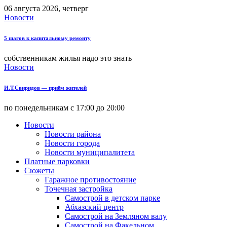
06 августа 2026, четверг
Новости
5 шагов к капитальному ремонту
собственникам жилья надо это знать
Новости
И.Т.Свиридов — приём жителей
по понедельникам с 17:00 до 20:00
Новости
Новости района
Новости города
Новости муниципалитета
Платные парковки
Сюжеты
Гаражное противостояние
Точечная застройка
Самострой в детском парке
Абхазский центр
Самострой на Земляном валу
Самострой на Факельном