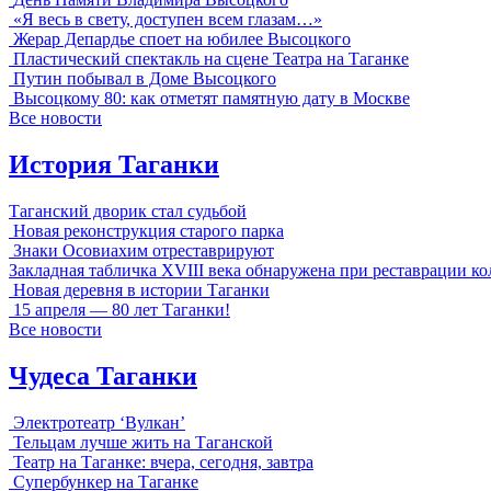
«Я весь в свету, доступен всем глазам…»
Жерар Депардье споет на юбилее Высоцкого
Пластический спектакль на сцене Театра на Таганке
Путин побывал в Доме Высоцкого
Высоцкому 80: как отметят памятную дату в Москве
Все новости
История Таганки
Таганский дворик стал судьбой
Новая реконструкция старого парка
Знаки Осовиахим отреставрируют
Закладная табличка XVIII века обнаружена при реставрации к
Новая деревня в истории Таганки
15 апреля — 80 лет Таганки!
Все новости
Чудеса Таганки
Электротеатр ‘Вулкан’
Тельцам лучше жить на Таганской
Театр на Таганке: вчера, сегодня, завтра
Супербункер на Таганке