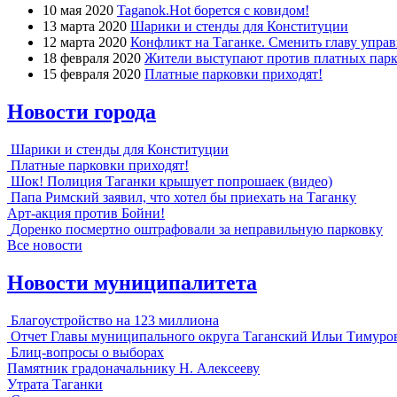
10 мая 2020
Taganok.Hot борется с ковидом!
13 марта 2020
Шарики и стенды для Конституции
12 марта 2020
Конфликт на Таганке. Сменить главу упра
18 февраля 2020
Жители выступают против платных парк
15 февраля 2020
Платные парковки приходят!
Новости города
Шарики и стенды для Конституции
Платные парковки приходят!
Шок! Полиция Таганки крышует попрошаек (видео)
Папа Римский заявил, что хотел бы приехать на Таганку
Арт-акция против Бойни!
Доренко посмертно оштрафовали за неправильную парковку
Все новости
Новости муниципалитета
Благоустройство на 123 миллиона
Отчет Главы муниципального округа Таганский Ильи Тимуро
Блиц-вопросы о выборах
Памятник градоначальнику Н. Алексееву
Утрата Таганки