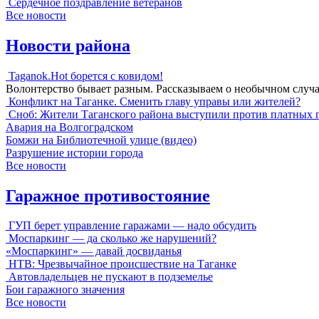
Сердечное поздравление ветеранов
Все новости
Новости района
Taganok.Hot борется с ковидом!
Волонтерство бывает разным. Рассказываем о необычном случ
Конфликт на Таганке. Сменить главу управы или жителей?
Сноб: Жители Таганского района выступили против платных 
Авария на Волгоградском
Бомжи на Библиотечной улице (видео)
Разрушение истории города
Все новости
Гаражное противостояние
ГУП берет управление гаражами — надо обсудить
Моспаркинг — да сколько же нарушений?
«Моспаркинг» — давай досвиданья
НТВ: Чрезвычайное происшествие на Таганке
Автовладельцев не пускают в подземелье
Бои гаражного значения
Все новости