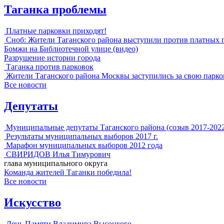
Таганка проблемы
Платные парковки приходят!
Сноб: Жители Таганского района выступили против платных 
Бомжи на Библиотечной улице (видео)
Разрушение истории города
Таганка против парковок
Жители Таганского района Москвы заступились за свою парко
Все новости
Депутаты
Муниципальные депутаты Таганского района (созыв 2017-202
Результаты муниципальных выборов 2017 г.
Марафон муниципальных выборов 2012 года
СВИРИДОВ Илья Тимурович
глава муниципального округа
Команда жителей Таганки победила!
Все новости
Искусство
День Памяти Владимира Высоцкого