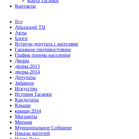
Карта Таганки
Контакты
Все
Абхазский ТЦ
Акты
Блоги
Встречи депутата с жителями
Гаражное противостояние
График приема населения
Дворы
дворы-2013
дворы-2014
Депутаты
Забавное
Искусство
История Таганки
Кандидаты
Крыши
крыши 2014
Мигранты
Мнения
Муниципальное Собрание
Наказы жителей
Наши Дела