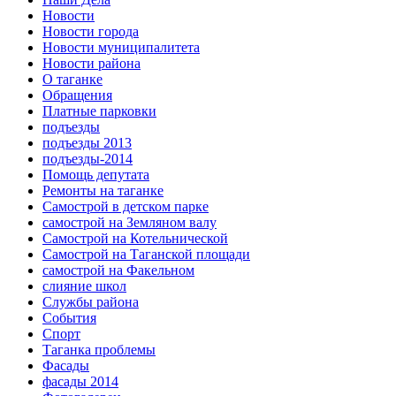
Новости
Новости города
Новости муниципалитета
Новости района
О таганке
Обращения
Платные парковки
подъезды
подъезды 2013
подъезды-2014
Помощь депутата
Ремонты на таганке
Самострой в детском парке
самострой на Земляном валу
Самострой на Котельнической
Самострой на Таганской площади
самострой на Факельном
слияние школ
Службы района
События
Спорт
Таганка проблемы
Фасады
фасады 2014