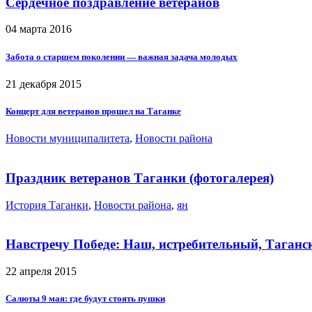
Сердечное поздравление ветеранов
04 марта 2016
Забота о старшем поколении — важная задача молодых
21 декабря 2015
Концерт для ветеранов прошел на Таганке
Новости муниципалитета
,
Новости района
Праздник ветеранов Таганки (фотогалерея)
История Таганки
,
Новости района
,
ян
Навстречу Победе: Наш, истребительный, Таганс
22 апреля 2015
Салюты 9 мая: где будут стоять пушки