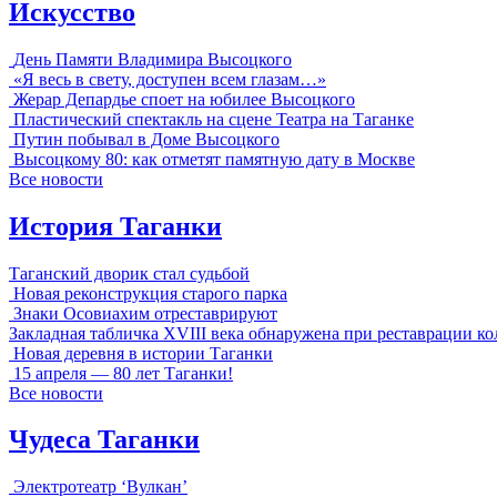
Искусство
День Памяти Владимира Высоцкого
«Я весь в свету, доступен всем глазам…»
Жерар Депардье споет на юбилее Высоцкого
Пластический спектакль на сцене Театра на Таганке
Путин побывал в Доме Высоцкого
Высоцкому 80: как отметят памятную дату в Москве
Все новости
История Таганки
Таганский дворик стал судьбой
Новая реконструкция старого парка
Знаки Осовиахим отреставрируют
Закладная табличка XVIII века обнаружена при реставрации к
Новая деревня в истории Таганки
15 апреля — 80 лет Таганки!
Все новости
Чудеса Таганки
Электротеатр ‘Вулкан’