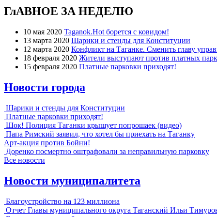
ГлАВНОЕ ЗА НЕДЕЛЮ
10 мая 2020
Taganok.Hot борется с ковидом!
13 марта 2020
Шарики и стенды для Конституции
12 марта 2020
Конфликт на Таганке. Сменить главу упра
18 февраля 2020
Жители выступают против платных парк
15 февраля 2020
Платные парковки приходят!
Новости города
Шарики и стенды для Конституции
Платные парковки приходят!
Шок! Полиция Таганки крышует попрошаек (видео)
Папа Римский заявил, что хотел бы приехать на Таганку
Арт-акция против Бойни!
Доренко посмертно оштрафовали за неправильную парковку
Все новости
Новости муниципалитета
Благоустройство на 123 миллиона
Отчет Главы муниципального округа Таганский Ильи Тимуро