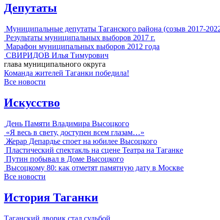
Депутаты
Муниципальные депутаты Таганского района (созыв 2017-202
Результаты муниципальных выборов 2017 г.
Марафон муниципальных выборов 2012 года
СВИРИДОВ Илья Тимурович
глава муниципального округа
Команда жителей Таганки победила!
Все новости
Искусство
День Памяти Владимира Высоцкого
«Я весь в свету, доступен всем глазам…»
Жерар Депардье споет на юбилее Высоцкого
Пластический спектакль на сцене Театра на Таганке
Путин побывал в Доме Высоцкого
Высоцкому 80: как отметят памятную дату в Москве
Все новости
История Таганки
Таганский дворик стал судьбой