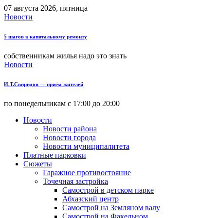
07 августа 2026, пятница
Новости
5 шагов к капитальному ремонту
собственникам жилья надо это знать
Новости
И.Т.Свиридов — приём жителей
по понедельникам с 17:00 до 20:00
Новости
Новости района
Новости города
Новости муниципалитета
Платные парковки
Сюжеты
Гаражное противостояние
Точечная застройка
Самострой в детском парке
Абхазский центр
Самострой на Земляном валу
Самострой на Факельном