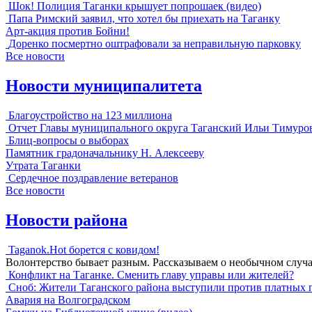
Шок! Полиция Таганки крышует попрошаек (видео)
Папа Римский заявил, что хотел бы приехать на Таганку
Арт-акция против Бойни!
Доренко посмертно оштрафовали за неправильную парковку
Все новости
Новости муниципалитета
Благоустройство на 123 миллиона
Отчет Главы муниципального округа Таганский Ильи Тимуро
Блиц-вопросы о выборах
Памятник градоначальнику Н. Алексееву
Утрата Таганки
Сердечное поздравление ветеранов
Все новости
Новости района
Taganok.Hot борется с ковидом!
Волонтерство бывает разным. Рассказываем о необычном случ
Конфликт на Таганке. Сменить главу управы или жителей?
Сноб: Жители Таганского района выступили против платных 
Авария на Волгоградском