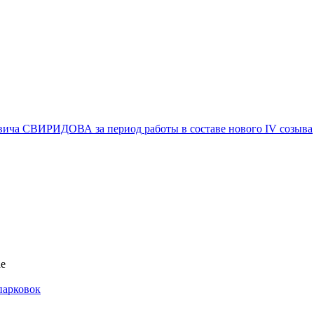
вича СВИРИДОВА за период работы в составе нового IV созыва
ае
парковок