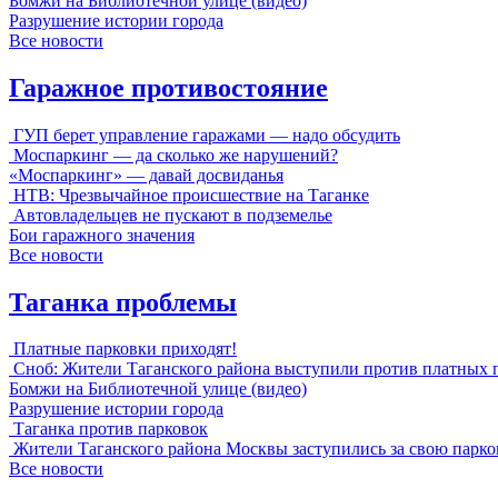
Бомжи на Библиотечной улице (видео)
Разрушение истории города
Все новости
Гаражное противостояние
ГУП берет управление гаражами — надо обсудить
Моспаркинг — да сколько же нарушений?
«Моспаркинг» — давай досвиданья
НТВ: Чрезвычайное происшествие на Таганке
Автовладельцев не пускают в подземелье
Бои гаражного значения
Все новости
Таганка проблемы
Платные парковки приходят!
Сноб: Жители Таганского района выступили против платных 
Бомжи на Библиотечной улице (видео)
Разрушение истории города
Таганка против парковок
Жители Таганского района Москвы заступились за свою парко
Все новости