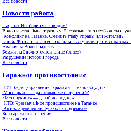
Все новости
Новости района
Taganok.Hot борется с ковидом!
Волонтерство бывает разным. Рассказываем о необычном случ
Конфликт на Таганке. Сменить главу управы или жителей?
Сноб: Жители Таганского района выступили против платных 
Авария на Волгоградском
Бомжи на Библиотечной улице (видео)
Разрушение истории города
Все новости
Гаражное противостояние
ГУП берет управление гаражами — надо обсудить
Моспаркинг — да сколько же нарушений?
«Моспаркинг» — давай досвиданья
НТВ: Чрезвычайное происшествие на Таганке
Автовладельцев не пускают в подземелье
Бои гаражного значения
Все новости