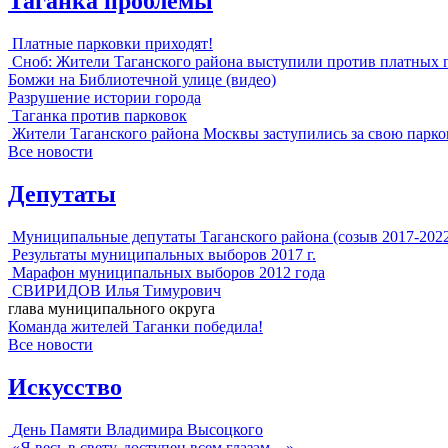
Таганка проблемы
Платные парковки приходят!
Сноб: Жители Таганского района выступили против платных 
Бомжи на Библиотечной улице (видео)
Разрушение истории города
Таганка против парковок
Жители Таганского района Москвы заступились за свою парко
Все новости
Депутаты
Муниципальные депутаты Таганского района (созыв 2017-202
Результаты муниципальных выборов 2017 г.
Марафон муниципальных выборов 2012 года
СВИРИДОВ Илья Тимурович
глава муниципального округа
Команда жителей Таганки победила!
Все новости
Искусство
День Памяти Владимира Высоцкого
«Я весь в свету, доступен всем глазам…»