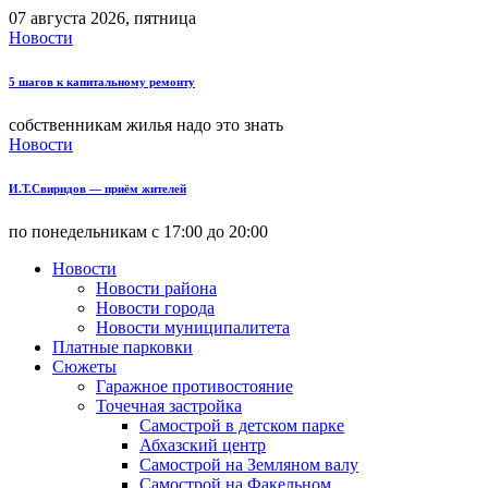
07 августа 2026, пятница
Новости
5 шагов к капитальному ремонту
собственникам жилья надо это знать
Новости
И.Т.Свиридов — приём жителей
по понедельникам с 17:00 до 20:00
Новости
Новости района
Новости города
Новости муниципалитета
Платные парковки
Сюжеты
Гаражное противостояние
Точечная застройка
Самострой в детском парке
Абхазский центр
Самострой на Земляном валу
Самострой на Факельном