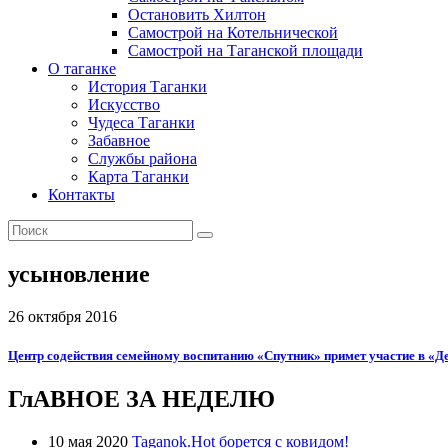
Остановить Хилтон
Самострой на Котельнической
Самострой на Таганской площади
О таганке
История Таганки
Искусство
Чудеса Таганки
Забавное
Службы района
Карта Таганки
Контакты
усыновление
26 октября 2016
Центр содействия семейному воспитанию «Спутник» примет участие в «Д
ГлАВНОЕ ЗА НЕДЕЛЮ
10 мая 2020
Taganok.Hot борется с ковидом!