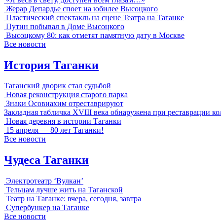
Жерар Депардье споет на юбилее Высоцкого
Пластический спектакль на сцене Театра на Таганке
Путин побывал в Доме Высоцкого
Высоцкому 80: как отметят памятную дату в Москве
Все новости
История Таганки
Таганский дворик стал судьбой
Новая реконструкция старого парка
Знаки Осовиахим отреставрируют
Закладная табличка XVIII века обнаружена при реставрации к
Новая деревня в истории Таганки
15 апреля — 80 лет Таганки!
Все новости
Чудеса Таганки
Электротеатр ‘Вулкан’
Тельцам лучше жить на Таганской
Театр на Таганке: вчера, сегодня, завтра
Супербункер на Таганке
Все новости