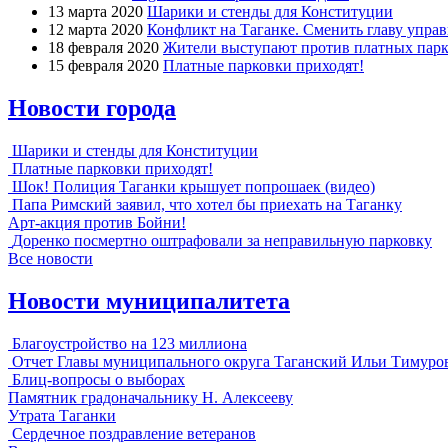
13 марта 2020
Шарики и стенды для Конституции
12 марта 2020
Конфликт на Таганке. Сменить главу упра
18 февраля 2020
Жители выступают против платных парк
15 февраля 2020
Платные парковки приходят!
Новости города
Шарики и стенды для Конституции
Платные парковки приходят!
Шок! Полиция Таганки крышует попрошаек (видео)
Папа Римский заявил, что хотел бы приехать на Таганку
Арт-акция против Бойни!
Доренко посмертно оштрафовали за неправильную парковку
Все новости
Новости муниципалитета
Благоустройство на 123 миллиона
Отчет Главы муниципального округа Таганский Ильи Тимуро
Блиц-вопросы о выборах
Памятник градоначальнику Н. Алексееву
Утрата Таганки
Сердечное поздравление ветеранов