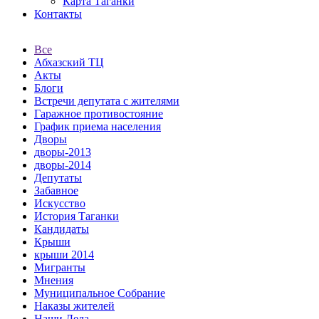
Карта Таганки
Контакты
Все
Абхазский ТЦ
Акты
Блоги
Встречи депутата с жителями
Гаражное противостояние
График приема населения
Дворы
дворы-2013
дворы-2014
Депутаты
Забавное
Искусство
История Таганки
Кандидаты
Крыши
крыши 2014
Мигранты
Мнения
Муниципальное Собрание
Наказы жителей
Наши Дела