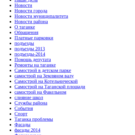
Новости
Новости города
Новости муниципалитета
Новости района
О таганке
Обращения
Платные парковки
подъезды
подъезды 2013
подъезды-2014
Помощь депутата
Ремонты на таганке
Самострой в детском парке
самострой на Земляном валу
Самострой на Котельнической
Самострой на Таганской площади
самострой на Факельном
слияние школ
Службы района
События
Спорт
Таганка проблемы
Фасады
фасады 2014