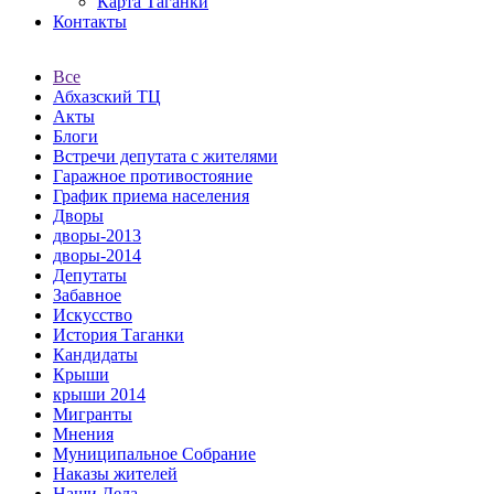
Карта Таганки
Контакты
Все
Абхазский ТЦ
Акты
Блоги
Встречи депутата с жителями
Гаражное противостояние
График приема населения
Дворы
дворы-2013
дворы-2014
Депутаты
Забавное
Искусство
История Таганки
Кандидаты
Крыши
крыши 2014
Мигранты
Мнения
Муниципальное Собрание
Наказы жителей
Наши Дела