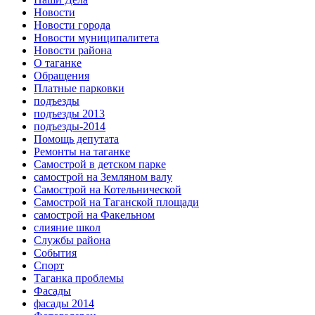
Новости
Новости города
Новости муниципалитета
Новости района
О таганке
Обращения
Платные парковки
подъезды
подъезды 2013
подъезды-2014
Помощь депутата
Ремонты на таганке
Самострой в детском парке
самострой на Земляном валу
Самострой на Котельнической
Самострой на Таганской площади
самострой на Факельном
слияние школ
Службы района
События
Спорт
Таганка проблемы
Фасады
фасады 2014