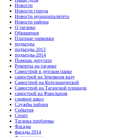
Новости
Новости города
Новости муниципалитета
Новости района
О таганке
Обращения
Платные парковки
подъезды
подъезды 2013
подъезды-2014
Помощь депутата
Ремонты на таганке
Самострой в детском парке
самострой на Земляном валу
Самострой на Котельнической
Самострой на Таганской площади
самострой на Факельном
слияние школ
Службы района
События
Спорт
Таганка проблемы
Фасады
фасады 2014