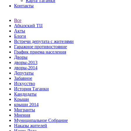
Карта Таганки
Контакты
Все
Абхазский ТЦ
Акты
Блоги
Встречи депутата с жителями
Гаражное противостояние
График приема населения
Дворы
дворы-2013
дворы-2014
Депутаты
Забавное
Искусство
История Таганки
Кандидаты
Крыши
крыши 2014
Мигранты
Мнения
Муниципальное Собрание
Наказы жителей
Наши Дела