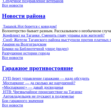
Сердечное поздравление ветеранов
Все новости
Новости района
Taganok.Hot борется с ковидом!
Волонтерство бывает разным. Рассказываем о необычном случ
Конфликт на Таганке. Сменить главу управы или жителей?
Сноб: Жители Таганского района выступили против платных 
Авария на Волгоградском
Бомжи на Библиотечной улице (видео)
Разрушение истории города
Все новости
Гаражное противостояние
ГУП берет управление гаражами — надо обсудить
Моспаркинг — да сколько же нарушений?
«Моспаркинг» — давай досвиданья
НТВ: Чрезвычайное происшествие на Таганке
Автовладельцев не пускают в подземелье
Бои гаражного значения
Все новости