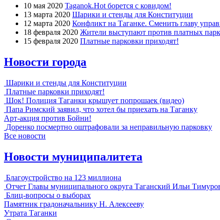
10 мая 2020
Taganok.Hot борется с ковидом!
13 марта 2020
Шарики и стенды для Конституции
12 марта 2020
Конфликт на Таганке. Сменить главу упра
18 февраля 2020
Жители выступают против платных парк
15 февраля 2020
Платные парковки приходят!
Новости города
Шарики и стенды для Конституции
Платные парковки приходят!
Шок! Полиция Таганки крышует попрошаек (видео)
Папа Римский заявил, что хотел бы приехать на Таганку
Арт-акция против Бойни!
Доренко посмертно оштрафовали за неправильную парковку
Все новости
Новости муниципалитета
Благоустройство на 123 миллиона
Отчет Главы муниципального округа Таганский Ильи Тимуро
Блиц-вопросы о выборах
Памятник градоначальнику Н. Алексееву
Утрата Таганки