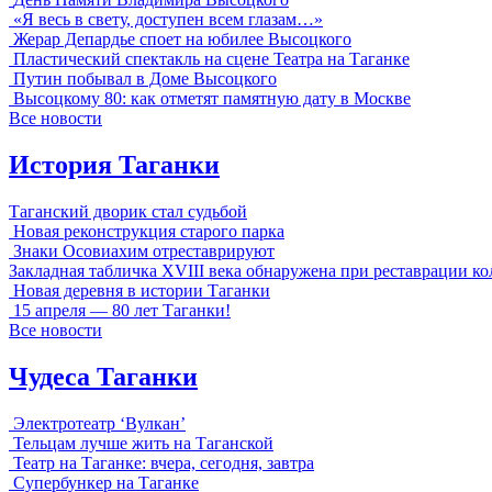
«Я весь в свету, доступен всем глазам…»
Жерар Депардье споет на юбилее Высоцкого
Пластический спектакль на сцене Театра на Таганке
Путин побывал в Доме Высоцкого
Высоцкому 80: как отметят памятную дату в Москве
Все новости
История Таганки
Таганский дворик стал судьбой
Новая реконструкция старого парка
Знаки Осовиахим отреставрируют
Закладная табличка XVIII века обнаружена при реставрации к
Новая деревня в истории Таганки
15 апреля — 80 лет Таганки!
Все новости
Чудеса Таганки
Электротеатр ‘Вулкан’
Тельцам лучше жить на Таганской
Театр на Таганке: вчера, сегодня, завтра
Супербункер на Таганке