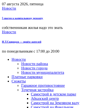
07 августа 2026, пятница
Новости
5 шагов к капитальному ремонту
собственникам жилья надо это знать
Новости
И.Т.Свиридов — приём жителей
по понедельникам с 17:00 до 20:00
Новости
Новости района
Новости города
Новости муниципалитета
Платные парковки
Сюжеты
Гаражное противостояние
Точечная застройка
Самострой в детском парке
Абхазский центр
Самострой на Земляном валу
Самострой на Факельном