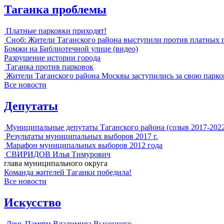
Таганка проблемы
Платные парковки приходят!
Сноб: Жители Таганского района выступили против платных 
Бомжи на Библиотечной улице (видео)
Разрушение истории города
Таганка против парковок
Жители Таганского района Москвы заступились за свою парко
Все новости
Депутаты
Муниципальные депутаты Таганского района (созыв 2017-202
Результаты муниципальных выборов 2017 г.
Марафон муниципальных выборов 2012 года
СВИРИДОВ Илья Тимурович
глава муниципального округа
Команда жителей Таганки победила!
Все новости
Искусство
День Памяти Владимира Высоцкого