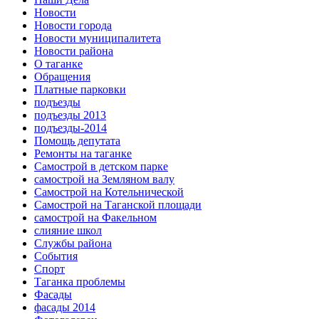
Новости
Новости города
Новости муниципалитета
Новости района
О таганке
Обращения
Платные парковки
подъезды
подъезды 2013
подъезды-2014
Помощь депутата
Ремонты на таганке
Самострой в детском парке
самострой на Земляном валу
Самострой на Котельнической
Самострой на Таганской площади
самострой на Факельном
слияние школ
Службы района
События
Спорт
Таганка проблемы
Фасады
фасады 2014