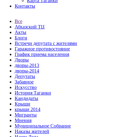
Карта Таганки
Контакты
Все
Абхазский ТЦ
Акты
Блоги
Встречи депутата с жителями
Гаражное противостояние
График приема населения
Дворы
дворы-2013
дворы-2014
Депутаты
Забавное
Искусство
История Таганки
Кандидаты
Крыши
крыши 2014
Мигранты
Мнения
Муниципальное Собрание
Наказы жителей
Наши Дела